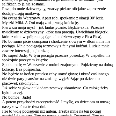
selfikach to ja nie zostanę.
Piszą do mnie dziewczyny, znaczy piękne oficjalne zaproszenie
dostaję drogą mailową.
Na event do Warszawy. Apart robi spotkanie z okazji 90′ lecia
Myszki Miki. A Oni mają z nią swoją kolekcję.
Pierwsza moja myśl – jak fantastycznie. Będzie extra. Przecież
uwielbiam te dziewczyny, które tam pracują. Uwielbiam blogerki,
które z nimi współpracują (genialne dziewczyny z Pica Pica).
No bo samo picie szampana i chodzenie z owym w dłoni mnie nie
pociąga. Mnie pociągają rozmowy z fajnymi ludźmi. Ludzie mnie
zawsze interesują najbardziej.
No super! Jadę. W tym pociągu przecież posiedzę. W ciepełku, na
spokojnie poczytam książkę.
Spotkam się w Warszawie z moimi znajomymi. Pójdziemy na dobrą
kolację. Bez pośpiechu.
No będzie w końcu pretekst żeby umyć głowę i ubrać coś innego
niż dwie pary jeansów na zmianę, wyjeżdżając po dzieci do
placówek szkolnych…
Już sobie w głowie układam zestawy ubraniowe. Co założę żeby
było inaczej.
No bomba.. Jadę!
A potem przychodzi rzeczywistość. I myślę, co dzieciom tu muszę
naszykować na te dwa dni.
I że to wolę pociągiem niż autem. Trzeba mnie na ten pociąg
zawieźć do miasta. Tam na peronie czekać. Zmarznąć. Tam po