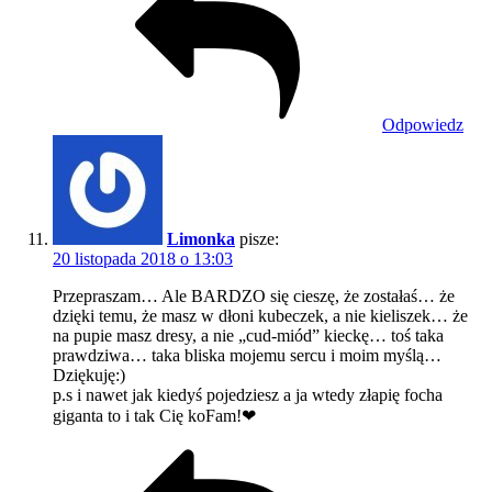
Odpowiedz
Limonka
pisze:
20 listopada 2018 o 13:03
Przepraszam… Ale BARDZO się cieszę, że zostałaś… że
dzięki temu, że masz w dłoni kubeczek, a nie kieliszek… że
na pupie masz dresy, a nie „cud-miód” kieckę… toś taka
prawdziwa… taka bliska mojemu sercu i moim myślą…
Dziękuję:)
p.s i nawet jak kiedyś pojedziesz a ja wtedy złapię focha
giganta to i tak Cię koFam!❤