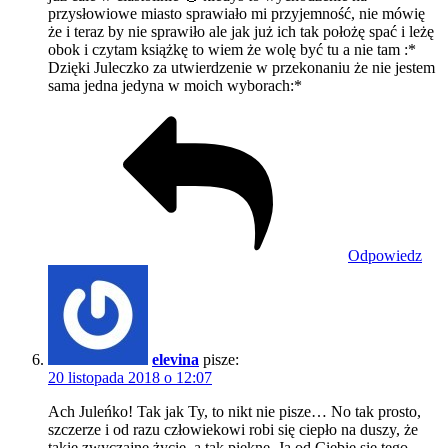
przysłowiowe miasto sprawiało mi przyjemność, nie mówię
że i teraz by nie sprawiło ale jak już ich tak położę spać i leżę
obok i czytam książkę to wiem że wolę być tu a nie tam :*
Dzięki Juleczko za utwierdzenie w przekonaniu że nie jestem
sama jedna jedyna w moich wyborach:*
Odpowiedz
elevina
pisze:
20 listopada 2018 o 12:07
Ach Juleńko! Tak jak Ty, to nikt nie pisze… No tak prosto,
szczerze i od razu człowiekowi robi się ciepło na duszy, że
takie zwyczajne życie, a tak piekne. Ja od Ciebie się tego