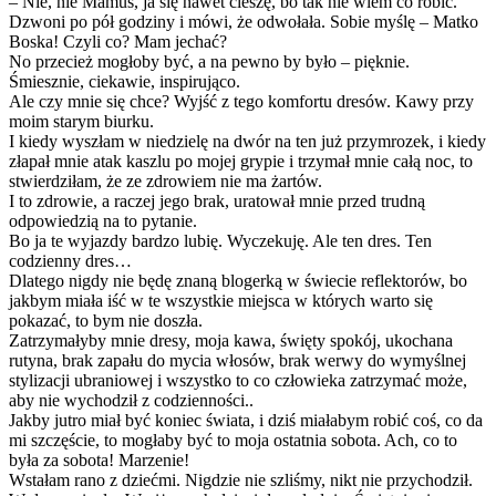
– Nie, nie Mamuś, ja się nawet cieszę, bo tak nie wiem co robić.
Dzwoni po pół godziny i mówi, że odwołała. Sobie myślę – Matko
Boska! Czyli co? Mam jechać?
No przecież mogłoby być, a na pewno by było – pięknie.
Śmiesznie, ciekawie, inspirująco.
Ale czy mnie się chce? Wyjść z tego komfortu dresów. Kawy przy
moim starym biurku.
I kiedy wyszłam w niedzielę na dwór na ten już przymrozek, i kiedy
złapał mnie atak kaszlu po mojej grypie i trzymał mnie całą noc, to
stwierdziłam, że ze zdrowiem nie ma żartów.
I to zdrowie, a raczej jego brak, uratował mnie przed trudną
odpowiedzią na to pytanie.
Bo ja te wyjazdy bardzo lubię. Wyczekuję. Ale ten dres. Ten
codzienny dres…
Dlatego nigdy nie będę znaną blogerką w świecie reflektorów, bo
jakbym miała iść w te wszystkie miejsca w których warto się
pokazać, to bym nie doszła.
Zatrzymałyby mnie dresy, moja kawa, święty spokój, ukochana
rutyna, brak zapału do mycia włosów, brak werwy do wymyślnej
stylizacji ubraniowej i wszystko to co człowieka zatrzymać może,
aby nie wychodził z codzienności..
Jakby jutro miał być koniec świata, i dziś miałabym robić coś, co da
mi szczęście, to mogłaby być to moja ostatnia sobota. Ach, co to
była za sobota! Marzenie!
Wstałam rano z dziećmi. Nigdzie nie szliśmy, nikt nie przychodził.