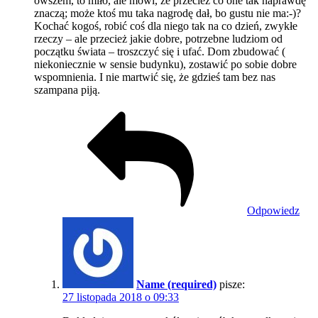
owszem, to miło, ale mówi, że przecież co one tak naprawdę
znaczą; może ktoś mu taka nagrodę dał, bo gustu nie ma:-)?
Kochać kogoś, robić coś dla niego tak na co dzień, zwykłe
rzeczy – ale przecież jakie dobre, potrzebne ludziom od
początku świata – troszczyć się i ufać. Dom zbudować (
niekoniecznie w sensie budynku), zostawić po sobie dobre
wspomnienia. I nie martwić się, że gdzieś tam bez nas
szampana piją.
Odpowiedz
Name (required)
pisze:
27 listopada 2018 o 09:33