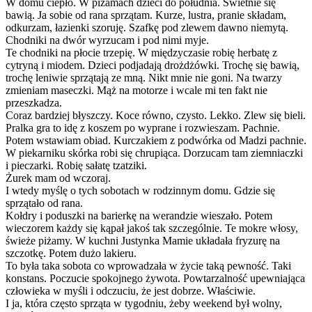
W domu ciepło. W piżamach dzieci do południa. Świetnie się
bawią. Ja sobie od rana sprzątam. Kurze, lustra, pranie składam,
odkurzam, łazienki szoruję. Szafkę pod zlewem dawno niemytą.
Chodniki na dwór wyrzucam i pod nimi myje.
Te chodniki na płocie trzepię. W międzyczasie robię herbatę z
cytryną i miodem. Dzieci podjadają drożdżówki. Trochę się bawią,
trochę leniwie sprzątają ze mną. Nikt mnie nie goni. Na twarzy
zmieniam maseczki. Mąż na motorze i wcale mi ten fakt nie
przeszkadza.
Coraz bardziej błyszczy. Koce równo, czysto. Lekko. Zlew się bieli.
Pralka gra to idę z koszem po wyprane i rozwieszam. Pachnie.
Potem wstawiam obiad. Kurczakiem z podwórka od Madzi pachnie.
W piekarniku skórka robi się chrupiąca. Dorzucam tam ziemniaczki
i pieczarki. Robię sałatę tzatziki.
Żurek mam od wczoraj.
I wtedy myślę o tych sobotach w rodzinnym domu. Gdzie się
sprzątało od rana.
Kołdry i poduszki na barierkę na werandzie wieszało. Potem
wieczorem każdy się kąpał jakoś tak szczególnie. Te mokre włosy,
świeże piżamy. W kuchni Justynka Mamie układała fryzurę na
szczotkę. Potem dużo lakieru.
To była taka sobota co wprowadzała w życie taką pewność. Taki
konstans. Poczucie spokojnego żywota. Powtarzalność upewniająca
człowieka w myśli i odczuciu, że jest dobrze. Właściwie.
I ja, która często sprząta w tygodniu, żeby weekend był wolny,