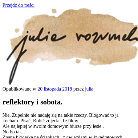
Przejdź do treści
Opublikowane w
20 listopada 2018
przez
julia
julia rozumek
o życiu i szukaniu w nim szczęścia
reflektory i sobota.
Nie. Zupełnie nie nadaję się na takie rzeczy. Blogować to ja
kocham. Pisać, Robić zdjęcia. Te filmy.
Ale najlepiej w swoim domowym biurze przy lesie..
No bo tak…
Znaną blogerką na ściankach i z gwiazdami w kwadratowych