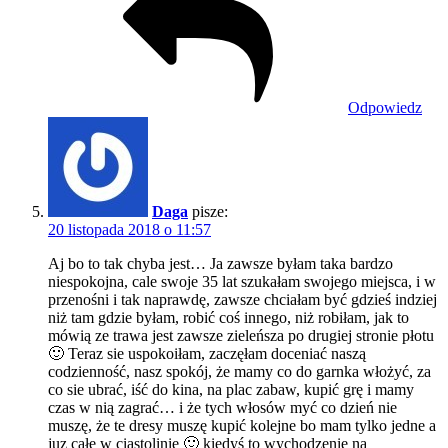
Odpowiedz
Daga
pisze:
20 listopada 2018 o 11:57
Aj bo to tak chyba jest… Ja zawsze byłam taka bardzo
niespokojna, cale swoje 35 lat szukałam swojego miejsca, i w
przenośni i tak naprawdę, zawsze chciałam być gdzieś indziej
niż tam gdzie byłam, robić coś innego, niż robiłam, jak to
mówią ze trawa jest zawsze zieleńsza po drugiej stronie płotu
🙂 Teraz sie uspokoiłam, zaczęłam doceniać naszą
codzienność, nasz spokój, że mamy co do garnka włożyć, za
co sie ubrać, iść do kina, na plac zabaw, kupić grę i mamy
czas w nią zagrać… i że tych włosów myć co dzień nie
muszę, że te dresy muszę kupić kolejne bo mam tylko jedne a
juz całe w ciastolinie 🙂 kiedyś to wychodzenie na