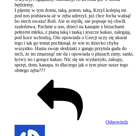
będziemy.
I pijemy w tym domu, taką, potem, taką, Krzyś kolejną mi
pod nos podstawia aż w zęba uderzył, już chce focha walnąć
bo niech uważa! Boli. Ale se myślę, nie popsuje tej chwili
szaleństwa. Pachnie u nas, dzieci na kanapie z brzuchami
pełnymi mleka, z pianą taką i taaką i jeszcze kakao, zalegają,
pod koce wchodzą, Olo opowiada o Grecji uczy się akurat
tego i tak go temat pochłonął, że wie to dziecko chyba
wszystko. Hania swoje słodziaki z gangu przytula gada do
nich, że im zmarznąć nie da i opowiada o plusach zimy, sanki,
łyżwy no i gorące kakao. Nic się nie wydarzyło, zakupy,
sprzęt, dom, kanapa, to dlaczego jak o tym pisze susze tego
obitego zęba???
Odpowiedz