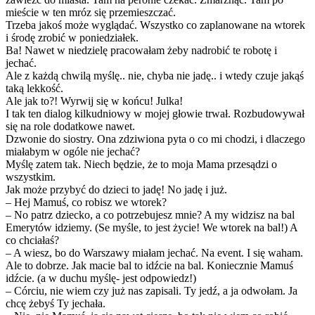
mieście w ten mróz się przemieszczać.
Trzeba jakoś może wyglądać. Wszystko co zaplanowane na wtorek
i środę zrobić w poniedziałek.
Ba! Nawet w niedzielę pracowałam żeby nadrobić te robotę i
jechać.
Ale z każdą chwilą myślę.. nie, chyba nie jadę.. i wtedy czuje jakąś
taką lekkość.
Ale jak to?! Wyrwij się w końcu! Julka!
I tak ten dialog kilkudniowy w mojej głowie trwał. Rozbudowywał
się na role dodatkowe nawet.
Dzwonie do siostry. Ona zdziwiona pyta o co mi chodzi, i dlaczego
miałabym w ogóle nie jechać?
Myślę zatem tak. Niech będzie, że to moja Mama przesądzi o
wszystkim.
Jak może przybyć do dzieci to jadę! No jadę i już.
– Hej Mamuś, co robisz we wtorek?
– No patrz dziecko, a co potrzebujesz mnie? A my widzisz na bal
Emerytów idziemy. (Se myśle, to jest życie! We wtorek na bal!) A
co chciałaś?
– A wiesz, bo do Warszawy miałam jechać. Na event. I się waham.
Ale to dobrze. Jak macie bal to idźcie na bal. Koniecznie Mamuś
idźcie. (a w duchu myślę- jest odpowiedz!)
– Córciu, nie wiem czy już nas zapisali. Ty jedź, a ja odwołam. Ja
chcę żebyś Ty jechała.