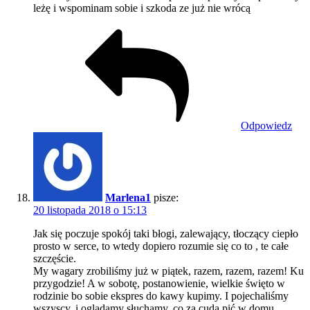
leżę i wspominam sobie i szkoda ze już nie wrócą
Odpowiedz
Marlena1
pisze:
20 listopada 2018 o 15:13
Jak się poczuje spokój taki błogi, zalewający, tłoczący ciepło
prosto w serce, to wtedy dopiero rozumie się co to , te całe
szczęście.
My wagary zrobiliśmy już w piątek, razem, razem, razem! Ku
przygodzie! A w sobotę, postanowienie, wielkie święto w
rodzinie bo sobie ekspres do kawy kupimy. I pojechaliśmy
wszyscy, i oglądamy słuchamy, co za cuda pić w domu