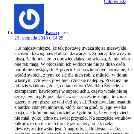
Odpowiedz
Kasia
pisze:
20 listopada 2018 o 14:25
…a najdziwniejsze, że tak postawę uważa się za niezwykłą.
Czasem dziwną nawet albo i dziwaczną. Zobacz, dziewczyny
piszą, że dobrze, że to opowiedziałaś, bo wiedzą, że nie tylko
one tak mają. W otoczeniu ich widocznie nie za dużo osób
podobnie myślących. A przecież to powinno być normalne, że
wśród swoich, z tym, co się dla nich robi z miłości, w domu
własnym, człowiek powinien czuć się najlepiej. Przecież nie
od dziś wiadomo, że ci, co tam w tym Wielkim Świecie, z
szampanem, kawiorem i w superciuchu, często wcale nie są
szczęśliwi, a gdy już jakieś swoje szczęście znajdą, to zaraz
gazety o tym piszą, że taki cud się stał. Rozmawiałam ostatnio
z bardzo znanym aktorem, który kocha grać, to jego wielka
pasja, ale któremu najbardziej w życiu brak, że więcej dzieci
nie miał, tylko jedno na świat przyszło. Na szczęście wnuków
kilkoro, to on dla nich trochę jak ojciec, bo jak rzekł,
niewyżyty ojcowsko jest. A nagrody, jakie dostaje – cóż,