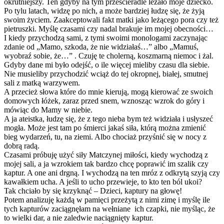
okrutniejszy. Ten gdyby na tym prześcieradle leżało moje dziecko.
Po tylu latach, widzę po nich, a może bardziej łudzę się, że żyją
swoim życiem. Zaakceptowali fakt matki jako leżącego pora czy też
pietruszki. Myślę czasami czy nadal brakuje im mojej obecności…
I kiedy przychodzą sami, z tymi swoimi monologami zaczynając
zdanie od „Mamo, szkoda, że nie widziałaś…” albo „Mamuś,
wyobraź sobie, że…” . Czuję te cholerną, koszmarną niemoc i żal.
Gdyby dane mi było odejść, o ile więcej mieliby czasu dla siebie.
Nie musieliby przychodzić wciąż do tej okropnej, białej, smutnej
sali z matką warzywem.
A przecież słowa które do mnie kierują, mogą kierować ze swoich
domowych łóżek, zaraz przed snem, wznosząc wzrok do góry i
mówiąc do Mamy w niebie.
A ja ateistka, łudzę się, że z tego nieba bym też widziała i usłyszeć
mogła. Może jest tam po śmierci jakaś siła, którą można zmienić
bieg wydarzeń, tu, na ziemi. Albo chociaż przyśnić się w nocy z
dobrą radą.
Czasami próbuję użyć siły Matczynej miłości, kiedy wychodzą z
mojej sali, a ja wzrokiem tak bardzo chcę poprawić im szalik czy
kaptur. A one ani drgną. I wychodzą na ten mróz z odkrytą szyją czy
kawałkiem ucha. A jeśli to ucho przewieje, to kto ten ból ukoi?
Tak chciało by się krzyknąć – Dzieci, kaptury na głowę!
Potem analizuję każdą w pamięci przeżytą z nimi zimę i myślę ile
tych kapturów zaciągnęłam na wełniane ich czapki, nie myśląc, że
to wielki dar, a nie zaledwie naciągnięty kaptur.