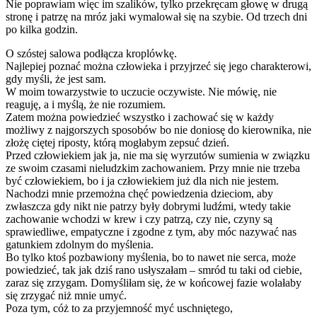
Nie poprawiam więc im szalików, tylko przekręcam głowę w drugą
stronę i patrzę na mróz jaki wymalował się na szybie. Od trzech dni
po kilka godzin.
O szóstej salowa podłącza kroplówkę.
Najlepiej poznać można człowieka i przyjrzeć się jego charakterowi,
gdy myśli, że jest sam.
W moim towarzystwie to uczucie oczywiste. Nie mówię, nie
reaguję, a i myślą, że nie rozumiem.
Zatem można powiedzieć wszystko i zachować się w każdy
możliwy z najgorszych sposobów bo nie doniosę do kierownika, nie
złożę ciętej riposty, którą mogłabym zepsuć dzień.
Przed człowiekiem jak ja, nie ma się wyrzutów sumienia w związku
ze swoim czasami nieludzkim zachowaniem. Przy mnie nie trzeba
być człowiekiem, bo i ja człowiekiem już dla nich nie jestem.
Nachodzi mnie przemożna chęć powiedzenia dzieciom, aby
zwłaszcza gdy nikt nie patrzy były dobrymi ludźmi, wtedy takie
zachowanie wchodzi w krew i czy patrzą, czy nie, czyny są
sprawiedliwe, empatyczne i zgodne z tym, aby móc nazywać nas
gatunkiem zdolnym do myślenia.
Bo tylko ktoś pozbawiony myślenia, bo to nawet nie serca, może
powiedzieć, tak jak dziś rano usłyszałam – smród tu taki od ciebie,
zaraz się zrzygam. Domyśliłam się, że w końcowej fazie wolałaby
się zrzygać niż mnie umyć.
Poza tym, cóż to za przyjemność myć uschniętego,