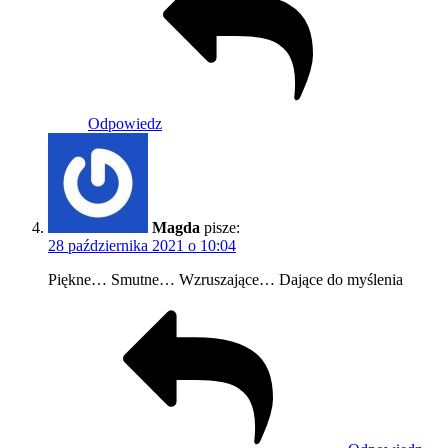
Odpowiedz
Magda
pisze:
28 października 2021 o 10:04
Piękne… Smutne… Wzruszające… Dające do myślenia