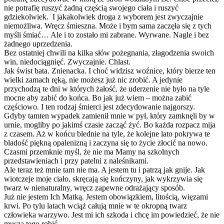
nie potrafię ruszyć żadną częścią swojego ciała i ruszyć
gdziekolwiek. I jakakolwiek droga z wyborem jest zwyczajnie
niemożliwa. Wręcz śmieszna. Może i bym sama zaczęła się z tych
myśli śmiać… Ale i to zostało mi zabrane. Wyrwane. Nagle i bez
żadnego uprzedzenia.
Bez ostatniej chwili na kilka słów pożegnania, złagodzenia swoich
win, niedociągnięć. Zwyczajnie. Chlast.
Jak świst bata. Znienacka. I choć widzisz woźnice, który bierze ten
wielki zamach ręką, nie możesz już nic zrobić. A jedynie
przychodzą te dni w których żałość, że uderzenie nie było na tyle
mocne aby zabić do końca. Bo jak już wiem – można zabić
częściowo. I ten rodzaj śmierci jest zdecydowanie najgorszy.
Gdyby tamten wypadek zamienił mnie w pył, który zamknęli by w
urnie, mogliby po jakimś czasie zacząć żyć. Bo każda rozpacz mija
z czasem. Aż w końcu blednie na tyle, że kolejne lato pokrywa te
bladość piękną opalenizną i zaczyna się to życie złocić na nowo.
Czasmi przemknie myśl, że nie ma Mamy na szkolnych
przedstawieniach i przy patelni z naleśnikami.
Ale teraz też mnie tam nie ma. A jestem tu i patrzą jak gnije. Jak
wiotczeje moje ciało, skręcają się kończyny, jak wykrzywia się
twarz w nienaturalny, wręcz zapewne odrażający sposób.
Już nie jestem Ich Matką. Jestem obowiązkiem, litością, więzami
krwi. Po tylu latach wciąż całują mnie w te okropną twarz
człowieka warzywo. Jest mi ich szkoda i chcę im powiedzieć, że nie
muszą tego robić.