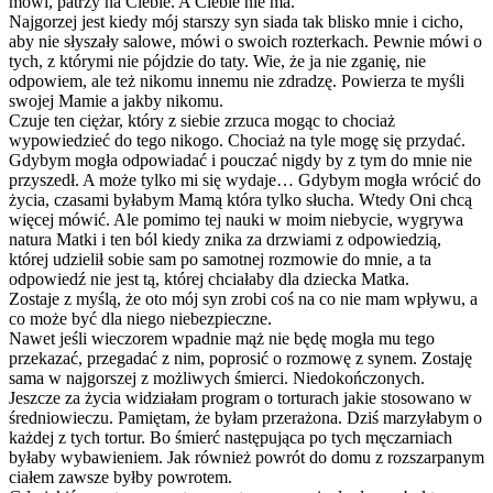
mówi, patrzy na Ciebie. A Ciebie nie ma.
Najgorzej jest kiedy mój starszy syn siada tak blisko mnie i cicho,
aby nie słyszały salowe, mówi o swoich rozterkach. Pewnie mówi o
tych, z którymi nie pójdzie do taty. Wie, że ja nie zganię, nie
odpowiem, ale też nikomu innemu nie zdradzę. Powierza te myśli
swojej Mamie a jakby nikomu.
Czuje ten ciężar, który z siebie zrzuca mogąc to chociaż
wypowiedzieć do tego nikogo. Chociaż na tyle mogę się przydać.
Gdybym mogła odpowiadać i pouczać nigdy by z tym do mnie nie
przyszedł. A może tylko mi się wydaje… Gdybym mogła wrócić do
życia, czasami byłabym Mamą która tylko słucha. Wtedy Oni chcą
więcej mówić. Ale pomimo tej nauki w moim niebycie, wygrywa
natura Matki i ten ból kiedy znika za drzwiami z odpowiedzią,
której udzielił sobie sam po samotnej rozmowie do mnie, a ta
odpowiedź nie jest tą, której chciałaby dla dziecka Matka.
Zostaje z myślą, że oto mój syn zrobi coś na co nie mam wpływu, a
co może być dla niego niebezpieczne.
Nawet jeśli wieczorem wpadnie mąż nie będę mogła mu tego
przekazać, przegadać z nim, poprosić o rozmowę z synem. Zostaję
sama w najgorszej z możliwych śmierci. Niedokończonych.
Jeszcze za życia widziałam program o torturach jakie stosowano w
średniowieczu. Pamiętam, że byłam przerażona. Dziś marzyłabym o
każdej z tych tortur. Bo śmierć następująca po tych męczarniach
byłaby wybawieniem. Jak również powrót do domu z rozszarpanym
ciałem zawsze byłby powrotem.