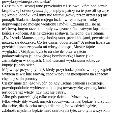
powykrzywianego człowieka?
Czasami o tej szóstej rano przychodzi też salowa, która podłączała
kroplówkę i otworzywszy jej przepływ patrzy na te powoli sączące
się krople, dopóki ktoś inny nie wstawi głowy przez drzwi i jej nie
ponagli. Siada na skraju mojego łóżka, w ręku trzyma rurkę
dopływającą do mojego wenflonu i mówi. Czasami żali się na
teściową, innym razem na trudy związane z finansowym łapaniem
końca z końcem. Ale najczęściej zostawia mi jedno, dwa zdania.
„Dziś środa Mamusia, przychodzą rano, przed lekcjami, pewnie nie
możesz się doczekać. Co też dzisiaj opowiedzą?” A potem łapała za
grzebień i przeczesywała mi włosy dodając „Musisz fajnie
wyglądać”. Gdybym była tu na chwilę, przy wyjściu
podarowałabym jej największą bombonierkę i kawę jakie
znalazłabym w sklepach. Choć czasami wyobrażam sobie, że
kupuję jej cały sklep.
Mój wciąż przystojny mąż, kiedy przychodzi pomóc w mojej kąpieli
wybiera tę właśnie salową, choć wtedy i ta nieodporna na zapachy
chętna jest do pomocy.
Cieszy mnie ten jego wybór, bo gdy uschnę całkiem i skruszeję,
prawdopodobnie wybierze na kolejną towarzyszkę życia tę, która
jest dobra też wtedy, gdy nikt nie patrzy.
Albo gdy patrzeć będą tylko moje dzieci… Może przytuli je nie
tylko wtedy gdy wzrok innych spoczywać na niej będzie, a przytuli
dla siebie, dla dziecka mego i dla mnie, bo wiedzieć będzie,
zdolność myślenia będzie mieć szeroką na tyle, że o tym wszystkim,