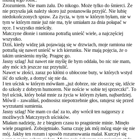
Zrozumiem. Nie mam żalu. Do nikogo. Może tylko do śmierci. Że
nie przyszła jak należy skoro już postanowiła przyjść. Nie lubię
niedokończonych spraw. Za życia, w tym w którym byłam, nie w
tym w którym mnie już nie ma, tyle umiałam za dnia połapać w
ręce. I wszystko mieściły.
Matczyne dłonie i ramiona potrafią unieść wiele, a najczęściej
wszystko.
Dziś, kiedy widzę jak pojawiają się w drzwiach, moje ramiona nie
potrafią się nawet unieść w ich kierunku. Nie mają pojęcia, że o
takim uniesieniu myślę. Pragnę go.
Jasny szlag! Już nawet nie myślę ile bym oddała, bo nic nie mam,
aby móc ich jeszcze raz przytulić.
Nawet w złości, zaraz po kłótni o ubłocone buty, w których wstyd
iść do szkoły, a domyć się nie da.
I ten uścisk w którym mówiłam „już dobrze, nie złoszczę się, idźcie
do szkoły z dobrym humorem. Nie noście w sobie tej sprzeczki”. To
był uścisk, który bolał mnie za życia w którym żyłam, najbardziej.
Mówił – zawaliłaś, podnosisz niepotrzebnie głos, ratujesz się przed
wyrzutami sumienia.
Jasny szlag! Nie mam co dać za to, aby wrócił ten najgorszy z
możliwych Matczynych uścisków.
Miałam nadzieję, że z biegiem czasu to pragnienie minie. Minęło
wiele pragnień. Zobojętniało. Sama czuję jak mój mózg staje się nie
mój. Jakby ten rozum i sposób rozumowania malał. Kurczył się