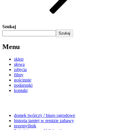
Szukaj
Szukaj
Menu
sklep
słowa
zdjęcia
filmy
gościnnie
podarunki
kontakt
domek twórczy / biuro ogrodowe
historia tamtej w remizie zabawy
przemyślnik