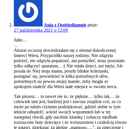
Ania z Osobiedlamnie
pisze:
27 października 2021 o 12:09
Julio…
…
Akurat wczoraj dowiedziałam się o niemal dokończonej
śmierci Wiesi, Przyjaciółki naszej rodziny. Nie zdążyła
poleżeć, nie zdążyła popatrzeć, ani pomyśleć, teraz pozostało
tylko odłączyć aparaturę…:( Nie miała dzieci, ani męża. Ale
poszła do Niej moja mama, poszły bliskie koleżanki,
pożegnać się, powiedzieć te kilka potrzebnych słów,
potrzebnych na pewno mojej mamie, żeby mogła ze
spokojem znaleźć dla Wiesi stałe miejsce w swoim sercu.
Tak piszesz… to nawet nie to, że pięknie… tylko tak… że
człowiek tam jest, bardziej jest i zawsze znajdzie coś, za co
może po takim czytaniu podziękować, gdzieś siebie w tym
tekście odnaleźć, wśród swoich wspomnień lub w tej
następnej chwili, gdy naciśnie klamkę i zobaczy niedbale
rozrzucone buty dziecięce i ze wzruszeniem i czułością równo
je ustawi, dziękując za głośne „mamooo….”, za zmęczenie i