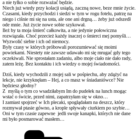
a nie tylko o sobie rozważać będzie.
Niech już wtedy przy kolacji usiądą, zaczną nowe, beze mnie życie.
Czasami, kiedy przychodzi i siedzi w tym w rogu fotelu, patrzę na
niego i ciśnie mi się na usta, ale one ani drgną… żeby już odszedł
ode mnie. Już życie nowe sobie szykował.
Ileż by ta moja śmierć całkowita, a nie jedynie połowiczna
rozwiązała. Choć przecież każdy inaczej o śmierci mej pomyśli…
Wyzwolić siebie i ich od niemocy.
Były czasy w których próbowali porozumiewać się moimi
powiekami. Niestety nie zawsze udawało mi się mrugać gdy tego
oczekiwali. Nie sprostałam zadaniu, albo moje ciało nie dało rady,
zatem leżę. Bez kontaktu i ich wiedzy o mojej świadomości.
Dziś, kiedy wychodzili z mojej sali w pośpiechu, aby zdążyć na
lekcje, nie krzyknęłam – Hej, a co masz w śniadaniówce? Nie
będziesz głodny?
Z myślą o tym co wsadziłabym Im do pudełek na lunch mogąc
wstać o świcie, przed nimi, zapatrzyłam się w okno…
I zamiast spojrzeć w Ich plecaki, spoglądałam na deszcz, który
rozmywał ptasie gówno, a krople spływały ciurkiem po szybie…
Oni w tym czasie zapewne jedli swoje kanapki, których nie dane
mi było posmarować masłem…