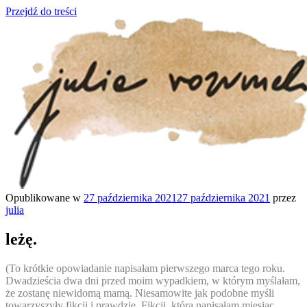
Przejdź do treści
Opublikowane w
27 października 2021
27 października 2021
przez
julia rozumek
o życiu i szukaniu w nim szczęścia
julia
leżę.
(To krótkie opowiadanie napisałam pierwszego marca tego roku.
Dwadzieścia dwa dni przed moim wypadkiem, w którym myślałam,
że zostanę niewidomą mamą. Niesamowite jak podobne myśli
towarzyszyły fikcji i prawdzie. Fikcji, którą napisałam miesiąc