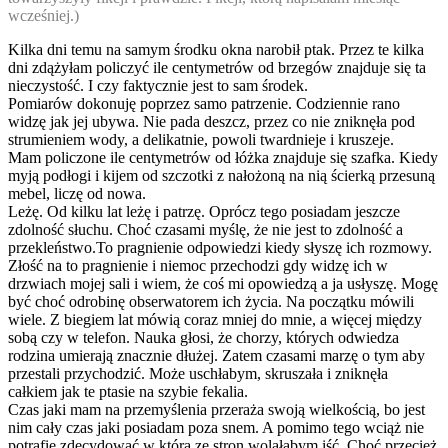
wcześniej.)
Kilka dni temu na samym środku okna narobił ptak. Przez te kilka
dni zdążyłam policzyć ile centymetrów od brzegów znajduje się ta
nieczystość. I czy faktycznie jest to sam środek.
Pomiarów dokonuję poprzez samo patrzenie. Codziennie rano
widzę jak jej ubywa. Nie pada deszcz, przez co nie zniknęła pod
strumieniem wody, a delikatnie, powoli twardnieje i kruszeje.
Mam policzone ile centymetrów od łóżka znajduje się szafka. Kiedy
myją podłogi i kijem od szczotki z nałożoną na nią ścierką przesuną
mebel, liczę od nowa.
Leżę. Od kilku lat leżę i patrzę. Oprócz tego posiadam jeszcze
zdolność słuchu. Choć czasami myślę, że nie jest to zdolność a
przekleństwo.To pragnienie odpowiedzi kiedy słyszę ich rozmowy.
Złość na to pragnienie i niemoc przechodzi gdy widzę ich w
drzwiach mojej sali i wiem, że coś mi opowiedzą a ja usłyszę. Mogę
być choć odrobinę obserwatorem ich życia. Na początku mówili
wiele. Z biegiem lat mówią coraz mniej do mnie, a więcej między
sobą czy w telefon. Nauka głosi, że chorzy, których odwiedza
rodzina umierają znacznie dłużej. Zatem czasami marzę o tym aby
przestali przychodzić. Może uschłabym, skruszała i zniknęła
całkiem jak te ptasie na szybie fekalia.
Czas jaki mam na przemyślenia przeraża swoją wielkością, bo jest
nim cały czas jaki posiadam poza snem. A pomimo tego wciąż nie
potrafię zdecydować w którą ze stron wolałabym iść. Choć przecież