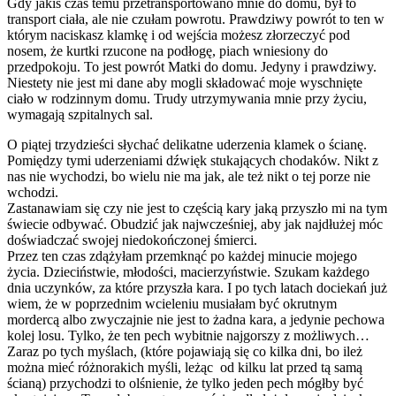
Gdy jakiś czas temu przetransportowano mnie do domu, był to
transport ciała, ale nie czułam powrotu. Prawdziwy powrót to ten w
którym naciskasz klamkę i od wejścia możesz złorzeczyć pod
nosem, że kurtki rzucone na podłogę, piach wniesiony do
przedpokoju. To jest powrót Matki do domu. Jedyny i prawdziwy.
Niestety nie jest mi dane aby mogli składować moje wyschnięte
ciało w rodzinnym domu. Trudy utrzymywania mnie przy życiu,
wymagają szpitalnych sal.
O piątej trzydzieści słychać delikatne uderzenia klamek o ścianę.
Pomiędzy tymi uderzeniami dźwięk stukających chodaków. Nikt z
nas nie wychodzi, bo wielu nie ma jak, ale też nikt o tej porze nie
wchodzi.
Zastanawiam się czy nie jest to częścią kary jaką przyszło mi na tym
świecie odbywać. Obudzić jak najwcześniej, aby jak najdłużej móc
doświadczać swojej niedokończonej śmierci.
Przez ten czas zdążyłam przemknąć po każdej minucie mojego
życia. Dzieciństwie, młodości, macierzyństwie. Szukam każdego
dnia uczynków, za które przyszła kara. I po tych latach dociekań już
wiem, że w poprzednim wcieleniu musiałam być okrutnym
mordercą albo zwyczajnie nie jest to żadna kara, a jedynie pechowa
kolej losu. Tylko, że ten pech wybitnie najgorszy z możliwych…
Zaraz po tych myślach, (które pojawiają się co kilka dni, bo ileż
można mieć różnorakich myśli, leżąc od kilku lat przed tą samą
ścianą) przychodzi to olśnienie, że tylko jeden pech mógłby być