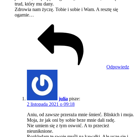
trud, który mu dany.
Zdrowia nam życzę. Tobie i sobie i Wam. A resztę się
ogarnie…
Odpowiedz
julia
pisze:
2 listopada 2021 o 09:18
Aniu, od zawsze przeraża mnie śmierć. Bliskich i moja.
Moja, że jak oni by sobie beze mnie dali radę.
Nie umiem się z tym oswoić. A to przecież
nieuniknione.
Rozkładam te swoje myśli na kawałki. Ale uczę się i