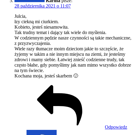
Karina
pisze:
28 października 2021 o 11:07
Julcia,
łzy ciekną mi ciurkiem.
Kobieto, jesteś niesamowita.
Tak trudny temat i dający tak wiele do myślenia.
W codziennym pędzie nasze czynności są takie mechaniczne,
z przyzwyczajenia.
Wiele razy tłumacze moim dzieciom jakie to szczęście, że
żyjemy w takim a nie innym miejscu na ziemi, że jesteśmy
zdrowi i mamy siebie. Łatwiej znieść codzienne trudy, tak
często błahe, gdy pomyślimy jak nam mimo wszystko dobrze
na tym świecie.
Kochana moja, jesteś skarbem 🙂
Odpowiedz