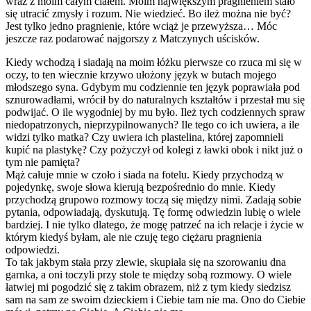
wraz z moim całym ciałem. Moim największym pragnieniem stało
się utracić zmysły i rozum. Nie wiedzieć. Bo ileż można nie być?
Jest tylko jedno pragnienie, które wciąż je przewyższa… Móc
jeszcze raz podarować najgorszy z Matczynych uścisków.
Kiedy wchodzą i siadają na moim łóżku pierwsze co rzuca mi się w
oczy, to ten wiecznie krzywo ułożony język w butach mojego
młodszego syna. Gdybym mu codziennie ten język poprawiała pod
sznurowadłami, wrócił by do naturalnych kształtów i przestał mu się
podwijać. O ile wygodniej by mu było. Ileż tych codziennych spraw
niedopatrzonych, nieprzypilnowanych? Ile tego co ich uwiera, a ile
widzi tylko matka? Czy uwiera ich plastelina, której zapomnieli
kupić na plastykę? Czy pożyczył od kolegi z ławki obok i nikt już o
tym nie pamięta?
Mąż całuje mnie w czoło i siada na fotelu. Kiedy przychodzą w
pojedynkę, swoje słowa kierują bezpośrednio do mnie. Kiedy
przychodzą grupowo rozmowy toczą się między nimi. Zadają sobie
pytania, odpowiadają, dyskutują. Tę formę odwiedzin lubię o wiele
bardziej. I nie tylko dlatego, że mogę patrzeć na ich relacje i życie w
którym kiedyś byłam, ale nie czuję tego ciężaru pragnienia
odpowiedzi.
To tak jakbym stała przy zlewie, skupiała się na szorowaniu dna
garnka, a oni toczyli przy stole te między sobą rozmowy. O wiele
łatwiej mi pogodzić się z takim obrazem, niż z tym kiedy siedzisz
sam na sam ze swoim dzieckiem i Ciebie tam nie ma. Ono do Ciebie