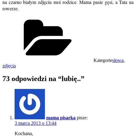
na czarno białym zdjęciu moi rodzice. Mama pasie gęsi, a Tata na
rowerze.
Kategorie
słowa
,
zdjęcia
73 odpowiedzi na “lubię..”
mama pisarka
pisze:
3 marca 2013 o 13:44
Kochana,