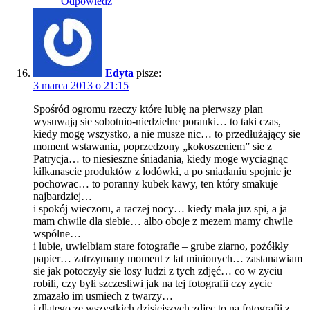
Odpowiedz
Edyta
pisze:
3 marca 2013 o 21:15
Spośród ogromu rzeczy które lubię na pierwszy plan
wysuwają sie sobotnio-niedzielne poranki… to taki czas,
kiedy mogę wszystko, a nie musze nic… to przedłużający sie
moment wstawania, poprzedzony „kokoszeniem” sie z
Patrycja… to niesieszne śniadania, kiedy moge wyciagnąc
kilkanascie produktów z lodówki, a po sniadaniu spojnie je
pochowac… to poranny kubek kawy, ten który smakuje
najbardziej…
i spokój wieczoru, a raczej nocy… kiedy mała juz spi, a ja
mam chwile dla siebie… albo oboje z mezem mamy chwile
wspólne…
i lubie, uwielbiam stare fotografie – grube ziarno, pożółkły
papier… zatrzymany moment z lat minionych… zastanawiam
sie jak potoczyły sie losy ludzi z tych zdjęć… co w zyciu
robili, czy byłi szczesliwi jak na tej fotografii czy zycie
zmazało im usmiech z twarzy…
i dlatego ze wszystkich dzisiejszych zdjec to na fotografii z