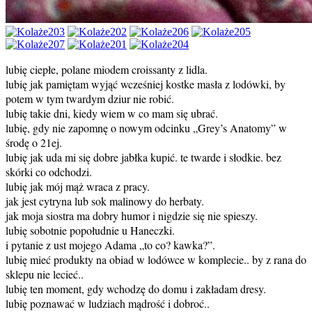
lubię ciepłe, polane miodem croissanty z lidla.
lubię jak pamiętam wyjąć wcześniej kostke masła z lodówki, by
potem w tym twardym dziur nie robić.
lubię takie dni, kiedy wiem w co mam się ubrać.
lubię, gdy nie zapomnę o nowym odcinku „Grey’s Anatomy” w
środę o 21ej.
lubię jak uda mi się dobre jabłka kupić. te twarde i słodkie. bez
skórki co odchodzi.
lubię jak mój mąż wraca z pracy.
jak jest cytryna lub sok malinowy do herbaty.
jak moja siostra ma dobry humor i nigdzie się nie spieszy.
lubię sobotnie popołudnie u Haneczki.
i pytanie z ust mojego Adama „to co? kawka?”.
lubię mieć produkty na obiad w lodówce w komplecie.. by z rana do
sklepu nie lecieć..
lubię ten moment, gdy wchodzę do domu i zakładam dresy.
lubię poznawać w ludziach mądrość i dobroć..