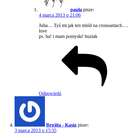
paula
pisze:
4 marca 2013 o 21:06
Julia… Tyś mi jak ten miód na croissantach….
love
ps. ha! i mam pomysła! buziak
Odpowiedz
Brujita - Kasia
pisze:
3 marca 2013 o 15:35