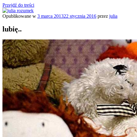
Przejdź do treści
Opublikowane w
3 marca 2013
22 stycznia 2016
przez
julia
julia rozumek
o życiu i szukaniu w nim szczęścia
lubię..