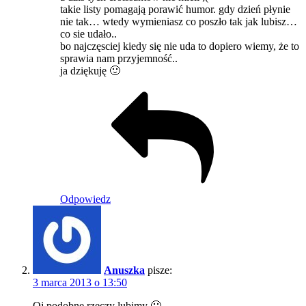
takie listy pomagają porawić humor. gdy dzień płynie
nie tak… wtedy wymieniasz co poszło tak jak lubisz…
co sie udało..
bo najczęsciej kiedy się nie uda to dopiero wiemy, że to
sprawia nam przyjemność..
ja dziękuję 🙂
Odpowiedz
Anuszka
pisze:
3 marca 2013 o 13:50
Oj podobne rzeczy lubimy 🙂