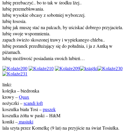
lubię przebaczyć.. bo to tak w środku lżej..
lubię przemeblowania.
lubię wysokie obcasy z sobotniej wyborczej.
lubię łososia.
lubię jak muszę stać na palcach, by uściskać dobrego przyjaciela.
lubię swoje wspomnienia.
zapach świeżo skoszonej trawy i wypiekanego chleba..
lubię poranek przedłużający się do południa, i ja z Antką w
piżamach.
lubię możliwość posiadania swoich lubień…
linki:
kolejka – biedronka
krowy –
Quax
nożyczki –
scandi loft
koszulka biała Tosi –
puszek
koszulka żółta w paski – H&M
koniki –
masiuki
lala szyta przez Kornelkę (9 lat) na przyjście na świat Tosiulka.