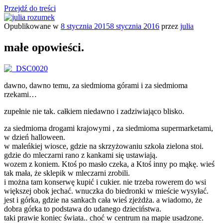
Przejdź do treści
Opublikowane w
8 stycznia 2015
8 stycznia 2016
przez
julia
julia rozumek
o życiu i szukaniu w nim szczęścia
małe opowieści.
dawno, dawno temu, za siedmioma górami i za siedmioma
rzekami…
zupełnie nie tak. całkiem niedawno i zadziwiająco blisko.
za siedmioma drogami krajowymi , za siedmioma supermarketami,
w dzień halloween.
w maleńkiej wiosce, gdzie na skrzyżowaniu szkoła zielona stoi.
gdzie do mleczarni rano z kankami się ustawiają.
wozem z koniem. Ktoś po masło czeka, a Ktoś inny po mąkę. wieś
tak mała, że sklepik w mleczarni zrobili.
i można tam konserwę kupić i cukier. nie trzeba rowerem do wsi
większej obok jechać. wnuczka do biedronki w mieście wysyłać.
jest i górka, gdzie na sankach cała wieś zjeżdża. a wiadomo, że
dobra górka to podstawa do udanego dzieciństwa.
taki prawie koniec świata.. choć w centrum na mapie usadzone.