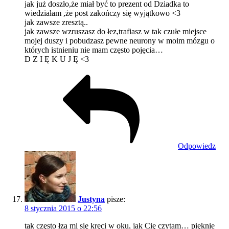
jak już doszło,że miał być to prezent od Dziadka to
wiedziałam ,że post zakończy się wyjątkowo <3
jak zawsze zresztą..
jak zawsze wzruszasz do łez,trafiasz w tak czułe miejsce
mojej duszy i pobudzasz pewne neurony w moim mózgu o
których istnieniu nie mam często pojęcia…
D Z I Ę K U J Ę <3
Odpowiedz
Justyna
pisze:
8 stycznia 2015 o 22:56
tak często łza mi się kręci w oku, jak Cię czytam… pięknie