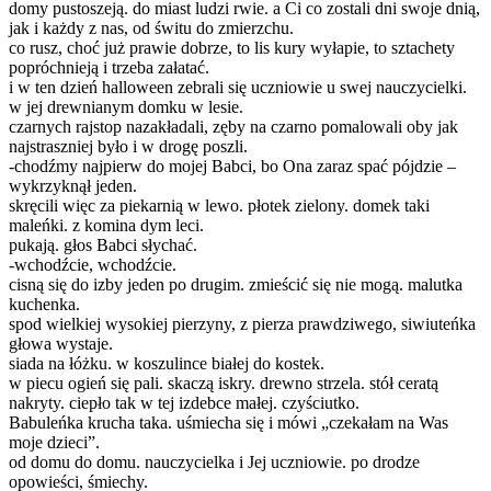
domy pustoszeją. do miast ludzi rwie. a Ci co zostali dni swoje dnią,
jak i każdy z nas, od świtu do zmierzchu.
co rusz, choć już prawie dobrze, to lis kury wyłapie, to sztachety
popróchnieją i trzeba załatać.
i w ten dzień halloween zebrali się uczniowie u swej nauczycielki.
w jej drewnianym domku w lesie.
czarnych rajstop nazakładali, zęby na czarno pomalowali oby jak
najstraszniej było i w drogę poszli.
-chodźmy najpierw do mojej Babci, bo Ona zaraz spać pójdzie –
wykrzyknął jeden.
skręcili więc za piekarnią w lewo. płotek zielony. domek taki
maleńki. z komina dym leci.
pukają. głos Babci słychać.
-wchodźcie, wchodźcie.
cisną się do izby jeden po drugim. zmieścić się nie mogą. malutka
kuchenka.
spod wielkiej wysokiej pierzyny, z pierza prawdziwego, siwiuteńka
głowa wystaje.
siada na łóżku. w koszulince białej do kostek.
w piecu ogień się pali. skaczą iskry. drewno strzela. stół ceratą
nakryty. ciepło tak w tej izdebce małej. czyściutko.
Babuleńka krucha taka. uśmiecha się i mówi „czekałam na Was
moje dzieci”.
od domu do domu. nauczycielka i Jej uczniowie. po drodze
opowieści, śmiechy.