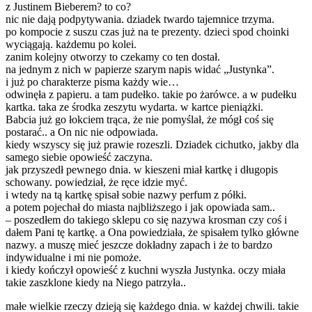
z Justinem Bieberem? to co?
nic nie dają podpytywania. dziadek twardo tajemnice trzyma.
po kompocie z suszu czas już na te prezenty. dzieci spod choinki
wyciągają. każdemu po kolei.
zanim kolejny otworzy to czekamy co ten dostał.
na jednym z nich w papierze szarym napis widać „Justynka”.
i już po charakterze pisma każdy wie…
odwinęła z papieru. a tam pudełko. takie po żarówce. a w pudełku
kartka. taka ze środka zeszytu wydarta. w kartce pieniążki.
Babcia już go łokciem trąca, że nie pomyślał, że mógł coś się
postarać.. a On nic nie odpowiada.
kiedy wszyscy się już prawie rozeszli. Dziadek cichutko, jakby dla
samego siebie opowieść zaczyna.
jak przyszedł pewnego dnia. w kieszeni miał kartkę i długopis
schowany. powiedział, że ręce idzie myć.
i wtedy na tą kartkę spisał sobie nazwy perfum z półki.
a potem pojechał do miasta najbliższego i jak opowiada sam..
– poszedłem do takiego sklepu co się nazywa krosman czy coś i
dałem Pani tę kartkę. a Ona powiedziała, że spisałem tylko główne
nazwy. a muszę mieć jeszcze dokładny zapach i że to bardzo
indywidualne i mi nie pomoże.
i kiedy kończył opowieść z kuchni wyszła Justynka. oczy miała
takie zaszklone kiedy na Niego patrzyła..
małe wielkie rzeczy dzieją się każdego dnia. w każdej chwili. takie