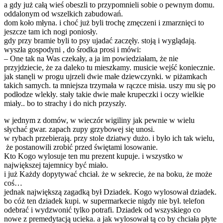
a gdy już całą wieś obeszli to przypomnieli sobie o pewnym domu.
oddalonym od wszelkich zabudowań.
dom koło młyna. i choć już byli trochę zmęczeni i zmarznięci to
jeszcze tam ich nogi poniosły.
gdy przy bramie byli to psy ujadać zaczęły. stoją i wyglądają.
wyszła gospodyni , do środka prosi i mówi:
– One tak na Was czekały, a ja im powiedziałam, że nie
przyjdziecie, że za daleko tu mieszkamy. musicie wejść koniecznie.
jak stanęli w progu ujrzeli dwie małe dziewczynki. w piżamkach
takich samych. ta mniejsza trzymała w rączce misia. uszy mu się po
podłodze wlekły. stały takie dwie małe krupeczki i oczy wielkie
miały.. bo to strachy i do nich przyszły.
w jednym z domów, w wieczór wigiliny jak pewnie w wielu
słychać gwar. zapach zupy grzybowej się unosi.
w rybach przebierają. przy stole dziatwy dużo. i było ich tak wielu,
że postanowili zrobić przed świętami losowanie.
Kto Kogo wylosuje ten mu prezent kupuje. i wszystko w
największej tajemnicy być miało.
i już Każdy dopytywać chciał. że w sekrecie, że na boku, że może
coś…
jednak największą zagadką był Dziadek. Kogo wylosował dziadek.
bo cóż ten dziadek kupi. w supermarkecie nigdy nie był. telefon
odebrać i wydzwonić tylko potrafi. Dziadek od wszyskiego co
nowe z premedytacją ucieka. a jak wylosował tą co by chciała płyte