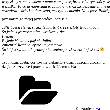
wszystko jest po dawnemu: mam mamę, tatę, brata z którym kłócę się 2
wszystko. To co tu napisałam to za mało, ale rzeczy bezcennych nie da
człowieka – dziecko, dorosłego, emeryta odmienia. Na lepsze. Podzięk
przesłałam go mojej przyjaciółce. odpisała…
„Nie trzeba się tak strasznie martwić o przyszłość tego narodu.
Są jednak jeszcze mądre i wrażliwe dzieci.
Pięknie!
Pięknie Melanio i pięknie Julio:)
Zmieniać świat na lepsze nie jest łatwo…
Świat jak świat…ale jednego konkretnego człowieka to jest coś
A. „
czy można dostać coś równie pięknego z okazji trzecich urodzin…?
dziękuję. szczerze i prawdziwie. każdemu z Was.
Kategorie
słowa