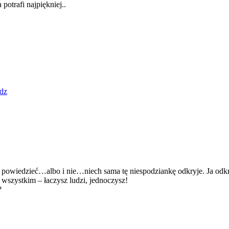
potrafi najpiękniej..
dz
ej powiedzieć…albo i nie…niech sama tę niespodziankę odkryje. Ja odk
ą wszystkim – łaczysz ludzi, jednoczysz!
?