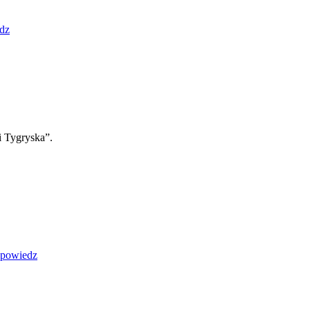
dz
ki Tygryska”.
powiedz