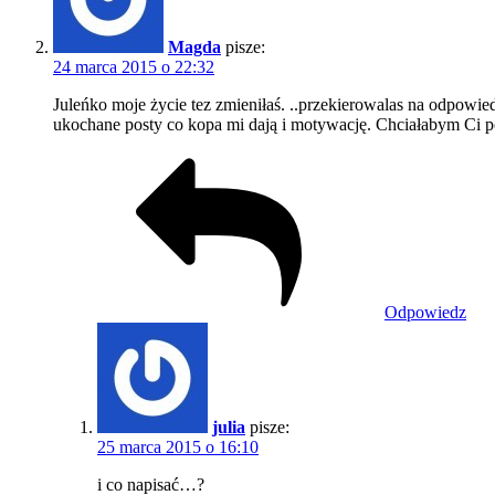
Magda
pisze:
24 marca 2015 o 22:32
Juleńko moje życie tez zmieniłaś. ..przekierowalas na odpowied
ukochane posty co kopa mi dają i motywację. Chciałabym Ci pod
Odpowiedz
julia
pisze:
25 marca 2015 o 16:10
i co napisać…?