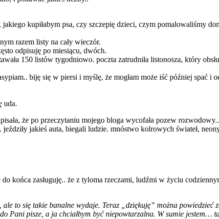
, jakiego kupiłabym psa, czy szczepię dzieci, czym pomalowaliśmy dom 
nym razem listy na cały wieczór.
zęsto odpisuję po miesiącu, dwóch.
wała 150 listów tygodniowo. poczta zatrudniła listonosza, który obsłu
sypiam.. biję się w piersi i myślę, że mogłam może iść później spać i od
ę uda.
 napisała, że po przeczytaniu mojego bloga wycofała pozew rozwodowy.
jeździły jakieś auta, biegali ludzie. mnóstwo kolrowych świateł, neo
ie do końca zasługuję.. że z tyloma rzeczami, ludźmi w życiu codziennym
le to się takie banalne wydaje. Teraz „dziękuję” można powiedzieć za w
do Pani pisze, a ja chciałbym być niepowtarzalna. W sumie jestem… ta