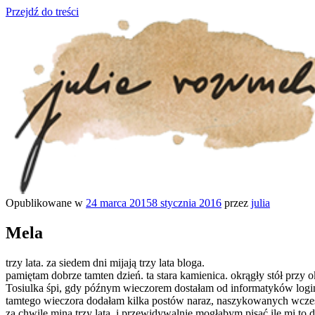
Przejdź do treści
Opublikowane w
24 marca 2015
8 stycznia 2016
przez
julia
julia rozumek
o życiu i szukaniu w nim szczęścia
Mela
trzy lata. za siedem dni mijają trzy lata bloga.
pamiętam dobrze tamten dzień. ta stara kamienica. okrągły stół przy 
Tosiulka śpi, gdy późnym wieczorem dostałam od informatyków login
tamtego wieczora dodałam kilka postów naraz, naszykowanych wcześ
za chwilę miną trzy lata. i przewidywalnie mogłabym pisać ile mi to da