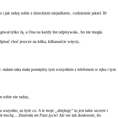
i jak radzę sobie z dzieckiem niejadkiem.. codziennie jakieś 30
giwał tylko Ją. a Ona na każdy list odpisywała.. bo nie mogła
pisać choć jeszcze na kilka, kilkanaście więcej..
.
ny. stałam taka mała pomiędzy tym wszystkim z telefonem w ręku i tym
 sobie nie radzę..
szystko, za byle co. A te moje „dziękuję” to jest takie szczere i
k trochę… Zmieniła mi Pani życie! Ale nie tak dosłownie, bo