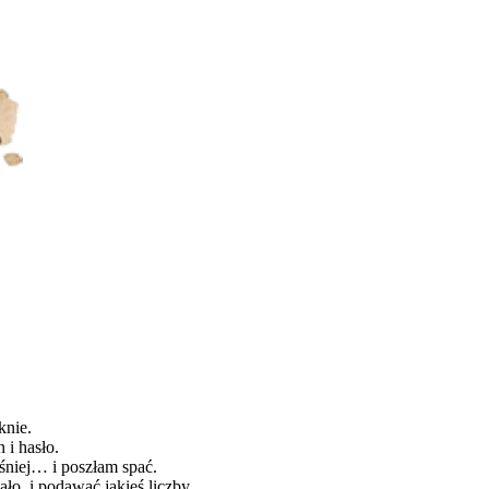
oknie.
 i hasło.
niej… i poszłam spać.
ło, i podawać jakieś liczby..