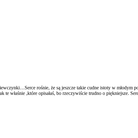
dziewczynki…Serce rośnie, że są jeszcze takie cudne istoty w młodym 
k te właśnie ,które opisałaś, bo rzeczywiście trudno o piękniejsze. Ser