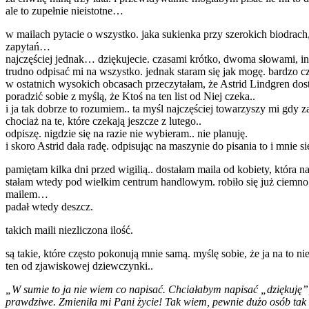
ale to zupełnie nieistotne…
w mailach pytacie o wszystko. jaka sukienka przy szerokich biodrach
zapytań…
najczęściej jednak… dziękujecie. czasami krótko, dwoma słowami, in
trudno odpisać mi na wszystko. jednak staram się jak mogę. bardzo c
w ostatnich wysokich obcasach przeczytałam, że Astrid Lindgren dosta
poradzić sobie z myślą, że Ktoś na ten list od Niej czeka..
i ja tak dobrze to rozumiem.. ta myśl najczęściej towarzyszy mi gdy za
chociaż na te, które czekają jeszcze z lutego..
odpiszę. nigdzie się na razie nie wybieram.. nie planuję.
i skoro Astrid dała radę. odpisując na maszynie do pisania to i mnie si
pamiętam kilka dni przed wigilią.. dostałam maila od kobiety, która
stałam wtedy pod wielkim centrum handlowym. robiło się już ciemno. 
mailem…
padał wtedy deszcz.
takich maili niezliczona ilość.
są takie, które często pokonują mnie samą. myślę sobie, że ja na to n
ten od zjawiskowej dziewczynki..
„W sumie to ja nie wiem co napisać. Chciałabym napisać „dziękuję”, a
prawdziwe. Zmieniła mi Pani życie! Tak wiem, pewnie dużo osób tak 