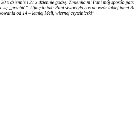
0 x dziennie i 21 x dziennie godzę. Zmieniła mi Pani mój sposób patrze
 się „przebić”. Ujmę to tak: Pani stworzyła coś na wzór takiej innej Bi
owania od 14 – letniej Meli, wiernej czytelniczki”