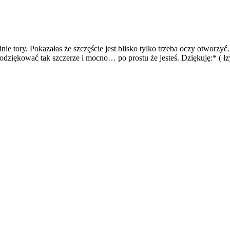
nie tory. Pokazałas że szczęście jest blisko tylko trzeba oczy otworzy
ziękować tak szczerze i mocno… po prostu że jesteś. Dziękuję:* ( łzy