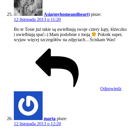
Asia(myhomeandheart)
pisze:
12 listopada 2013 o 11:20
Bo te Tosie już takie są uwielbiają swoje cztery kąty, łóżeczko
i uwielbiają spać:-) Mam podobnie z moją
Pokoik super,
wyjaw więcej szczegółów na zdjęciach…Ściskam Was!
Odpowiedz
marta
pisze:
12 listopada 2013 o 12:20