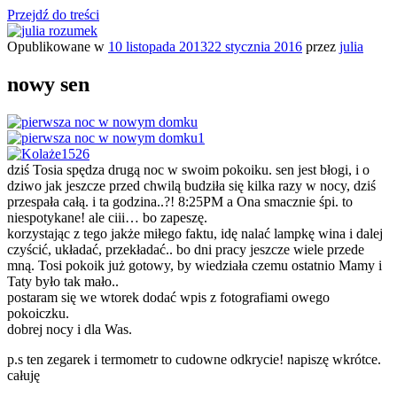
Przejdź do treści
Opublikowane w
10 listopada 2013
22 stycznia 2016
przez
julia
julia rozumek
o życiu i szukaniu w nim szczęścia
nowy sen
dziś Tosia spędza drugą noc w swoim pokoiku. sen jest błogi, i o
dziwo jak jeszcze przed chwilą budziła się kilka razy w nocy, dziś
przespała całą. i ta godzina..?! 8:25PM a Ona smacznie śpi. to
niespotykane! ale ciii… bo zapeszę.
korzystając z tego jakże miłego faktu, idę nalać lampkę wina i dalej
czyścić, układać, przekładać.. bo dni pracy jeszcze wiele przede
mną. Tosi pokoik już gotowy, by wiedziała czemu ostatnio Mamy i
Taty było tak mało..
postaram się we wtorek dodać wpis z fotografiami owego
pokoiczku.
dobrej nocy i dla Was.
p.s ten zegarek i termometr to cudowne odkrycie! napiszę wkrótce.
całuję