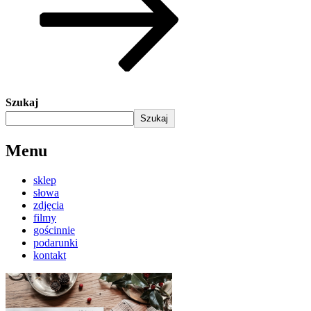
Szukaj
Szukaj
Menu
sklep
słowa
zdjęcia
filmy
gościnnie
podarunki
kontakt