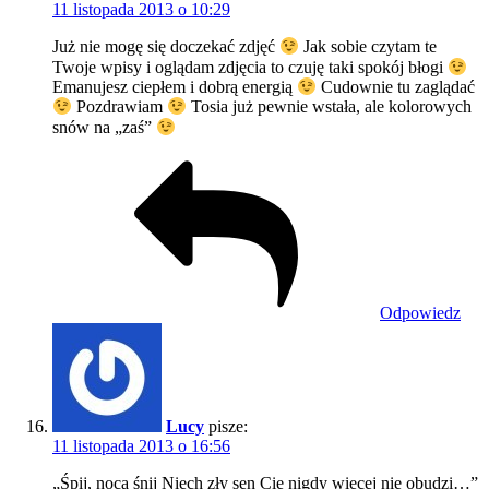
11 listopada 2013 o 10:29
Już nie mogę się doczekać zdjęć
Jak sobie czytam te
Twoje wpisy i oglądam zdjęcia to czuję taki spokój błogi
Emanujesz ciepłem i dobrą energią
Cudownie tu zaglądać
Pozdrawiam
Tosia już pewnie wstała, ale kolorowych
snów na „zaś”
Odpowiedz
Lucy
pisze:
11 listopada 2013 o 16:56
„Śpij, nocą śnij Niech zły sen Cię nigdy więcej nie obudzi…”