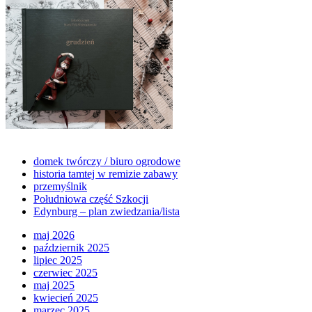
domek twórczy / biuro ogrodowe
historia tamtej w remizie zabawy
przemyślnik
Południowa część Szkocji
Edynburg – plan zwiedzania/lista
maj 2026
październik 2025
lipiec 2025
czerwiec 2025
maj 2025
kwiecień 2025
marzec 2025