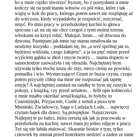
bo u mnie ciężko stworzyć fryzurę, bo z pomysłami u mnie
kończy się na podcinaniu włosów co pół roku, które i tak
wiążę w kok do pracy, którego potem nawet nie rozplątuję aż
do wieczora, kiedy wypadałoby je rozpuścić, rozczesać,
umyć. Po dniu pracy w przedszkolnej kuchni to głowa
spocona i aż mi się nie chce czegoś z tymi moimi trzema
włoskami na krzyż robić. Makijaż, hmm… od dzwona do
dzwona. Pamiętam jak mnie raz mama umalowała na
urodziny kuzynki – poddałam się, bo „a weź spróbuj jak to,
będziesz widziała, czego żałujesz”, a ja na pięć minut przed
wyjściem gąbka w dłoń i mycie twarzy… mama dopiero w
samochodzie zauważyła i się obraziła. Najchętniej bym
używała tylko trochę tuszu do rzęs, nieco cienia na powieki,
pomadka i wio. Wystarczająco! Grunt że buzia czysta, czego
potem przyszły chłop ma mnie nie rozpoznać jak tapetę
zmyję? A najchętniej zamiast na randkę to bym się zaszyła w
pokoju, z książką, czy przed serialem… Jeśli opis kobiecości
u mnie miałby określać serial/książka, to byłyby to
Czarodziejki, Przyjaciele, Castle z seriali a poza tym
Muminki, Zwiadowcy, Saga o Ludziach Lodu… najwięcej
czytam bajek dla dzieci. Są przepiękne. Najszczersze.
Najlepiej te po babci, która zresztą tak jak ja pracowała w
przedszkolu na kuchni, nawet mam jej jedno zdjęcie z pracy.
Też się nie lubiła malować. Skaranie boskie z tym, tylko
człowiek by musiał przed lusterkiem siedzieć a żaden ze mnie