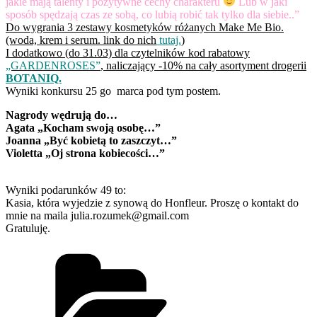
jakie mają talenty i pozytywne cechy charakteru
Lub w jaki
sposób spędzają czas ze sobą, co lubią robić tak tylko dla siebie..”
Do wygrania 3 zestawy kosmetyków różanych Make Me Bio.
(woda, krem i serum. link do nich
tutaj.
)
I dodatkowo (do 31.03) dla czytelników kod rabatowy
„GARDENROSES”
, naliczający -10% na cały asortyment drogerii
BOTANIQ.
Wyniki konkursu 25 go marca pod tym postem.
Nagrody wędrują do…
Agata „Kocham swoją osobę…”
Joanna „Być kobietą to zaszczyt…”
Violetta „Oj strona kobiecości…”
Wyniki podarunków 49 to:
Kasia, która wyjedzie z synową do Honfleur. Proszę o kontakt do
mnie na maila julia.rozumek@gmail.com
Gratuluję.