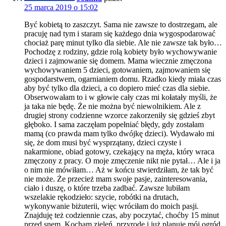
25 marca 2019 o 15:02
Być kobietą to zaszczyt. Sama nie zawsze to dostrzegam, ale
pracuję nad tym i staram się każdego dnia wygospodarować
chociaż parę minut tylko dla siebie. Ale nie zawsze tak było…
Pochodzę z rodziny, gdzie rolą kobiety było wychowywanie
dzieci i zajmowanie się domem. Mama wiecznie zmęczona
wychowywaniem 5 dzieci, gotowaniem, zajmowaniem się
gospodarstwem, ogarnianiem domu. Rzadko kiedy miała czas
aby być tylko dla dzieci, a co dopiero mieć czas dla siebie.
Obserwowałam to i w głowie cały czas mi kołatały myśli, że
ja taka nie będę. Że nie można być niewolnikiem. Ale z
drugiej strony codzienne wzorce zakorzeniły się gdzieś zbyt
głęboko. I sama zaczęłam popełniać błędy, gdy zostałam
mamą (co prawda mam tylko dwójkę dzieci). Wydawało mi
się, że dom musi być wysprzątany, dzieci czyste i
nakarmione, obiad gotowy, czekający na męża, który wraca
zmęczony z pracy. O moje zmęczenie nikt nie pytał… Ale i ja
o nim nie mówiłam… Aż w końcu stwierdziłam, że tak być
nie może. Że przecież mam swoje pasje, zainteresowania,
ciało i duszę, o które trzeba zadbać. Zawsze lubiłam
wszelakie rękodzieło: szycie, robótki na drutach,
wykonywanie biżuterii, więc wróciłam do moich pasji.
Znajduję też codziennie czas, aby poczytać, choćby 15 minut
przed snem. Kocham zieleń, przyrodę i już planuję mój ogród