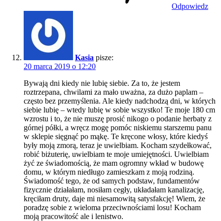
Odpowiedz
Kasia
pisze:
20 marca 2019 o 12:20
Bywają dni kiedy nie lubię siebie. Za to, że jestem
roztrzepana, chwilami za mało uważna, za dużo paplam –
często bez przemyślenia. Ale kiedy nadchodzą dni, w których
siebie lubię – wtedy lubię w sobie wszystko! Te moje 180 cm
wzrostu i to, że nie muszę prosić nikogo o podanie herbaty z
górnej półki, a wręcz mogę pomóc niskiemu starszemu panu
w sklepie sięgnąć po mąkę. Te kręcone włosy, które kiedyś
były moją zmorą, teraz je uwielbiam. Kocham szydełkować,
robić biżuterię, uwielbiam te moje umiejętności. Uwielbiam
żyć ze świadomością, że mam ogromny wkład w budowę
domu, w którym niedługo zamieszkam z moją rodziną.
Świadomość tego, że od samych podstaw, fundamentów
fizycznie działałam, nosiłam cegły, układałam kanalizację,
kręciłam druty, daje mi niesamowitą satysfakcję! Wiem, że
poradzę sobie z wieloma przeciwnościami losu! Kocham
moją pracowitość ale i lenistwo.