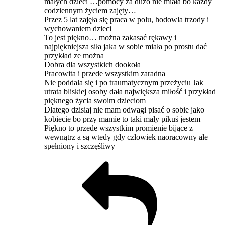
małych dzieci …pomocy za dużo nie miała bo każdy
codziennym życiem zajęty…
Przez 5 lat zajęła się praca w polu, hodowla trzody i
wychowaniem dzieci
To jest piękno… można zakasać rękawy i
najpiękniejsza siła jaka w sobie miała po prostu dać
przykład ze można
Dobra dla wszystkich dookoła
Pracowita i przede wszystkim zaradna
Nie poddala się i po traumatycznym przeżyciu Jak
utrata bliskiej osoby dała największa miłość i przykład
pięknego życia swoim dzieciom
Dlatego dzisiaj nie mam odwagi pisać o sobie jako
kobiecie bo przy mamie to taki mały pikuś jestem
Piękno to przede wszystkim promienie bijące z
wewnątrz a są wtedy gdy człowiek naoracowny ale
spełniony i szczęśliwy