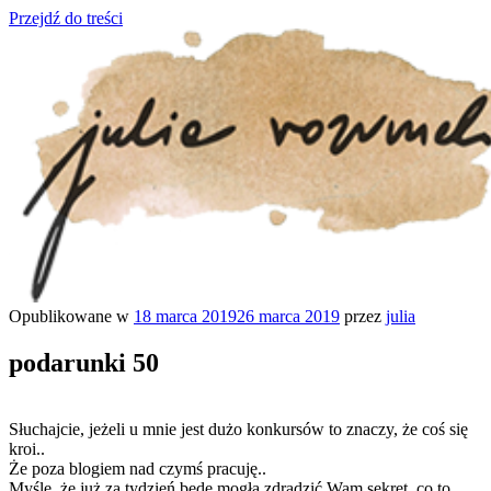
Przejdź do treści
Opublikowane w
18 marca 2019
26 marca 2019
przez
julia
julia rozumek
o życiu i szukaniu w nim szczęścia
podarunki 50
Słuchajcie, jeżeli u mnie jest dużo konkursów to znaczy, że coś się
kroi..
Że poza blogiem nad czymś pracuję..
Myślę, że już za tydzień będę mogła zdradzić Wam sekret, co to