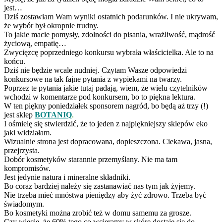
jest…
Dziś zostawiam Wam wyniki ostatnich podarunków. I nie ukrywam,
że wybór był okropnie trudny.
To jakie macie pomysły, zdolności do pisania, wrażliwość, mądrość
życiową, empatię…
Zwycięzcę poprzedniego konkursu wybrała właścicielka. Ale to na
końcu.
Dziś nie będzie wcale nudniej. Czytam Wasze odpowiedzi
konkursowe na tak fajne pytania z wypiekami na twarzy.
Poprzez te pytania jakie tutaj padają, wiem, że wielu czytelników
wchodzi w komentarze pod konkursem, bo to piękna lektura.
W ten piękny poniedziałek sponsorem nagród, bo będą aż trzy (!)
jest sklep
BOTANIQ
.
I ośmielę się stwierdzić, że to jeden z najpiękniejszy sklepów eko
jaki widziałam.
Wizualnie strona jest dopracowana, dopieszczona. Ciekawa, jasna,
przejrzysta.
Dobór kosmetyków starannie przemyślany. Nie ma tam
kompromisów.
Jest jedynie natura i mineralne składniki.
Bo coraz bardziej należy się zastanawiać nas tym jak żyjemy.
Nie trzeba mieć mnóstwa pieniędzy aby żyć zdrowo. Trzeba być
świadomym.
Bo kosmetyki można zrobić też w domu samemu za grosze.
Czy wiecie, że 60% tego co wcieramy w skórę dostaje się do