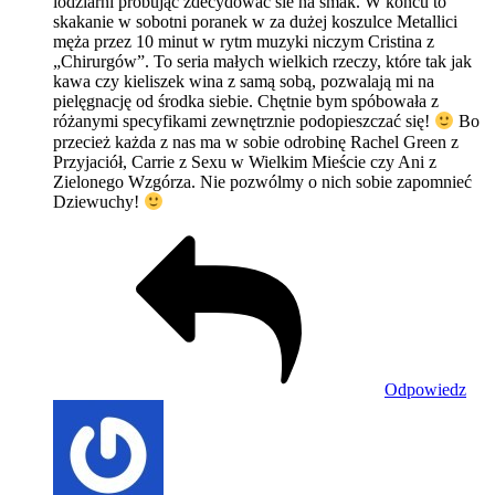
lodziarni próbując zdecydować sie na smak. W końcu to
skakanie w sobotni poranek w za dużej koszulce Metallici
męża przez 10 minut w rytm muzyki niczym Cristina z
„Chirurgów”. To seria małych wielkich rzeczy, które tak jak
kawa czy kieliszek wina z samą sobą, pozwalają mi na
pielęgnację od środka siebie. Chętnie bym spóbowała z
różanymi specyfikami zewnętrznie podopieszczać się!
Bo
przecież każda z nas ma w sobie odrobinę Rachel Green z
Przyjaciół, Carrie z Sexu w Wielkim Mieście czy Ani z
Zielonego Wzgórza. Nie pozwólmy o nich sobie zapomnieć
Dziewuchy!
Odpowiedz