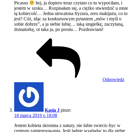
Picasso
hej, ja dopiero teraz czytam co tu wypociłam, i
jestem w szoku… Rozpisałam się, a ciężko stwierdzić u mnie
tą kobiecość… Jedna utrwalona fryzura, zero makijażu, co to
jest? Cóż, idąc za konkursowym pytaniem „mów i myśl o
sobie dobrze”, a ja siebie lubię… taką singielkę, zaczytaną,
domatorkę, ot taka ja, po prostu… Pozdrawiam!
Odpowiedz
Kasia J
pisze:
18 marca 2019 o 18:08
Jestem kobieta skromna z natury, nie lubie swiecic-byc w
centrum zainteresowania. Jesli ladnie wygladac to dla siebie