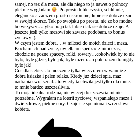
samej, no tez dla meza, ale dla niego to ja nawet o polnocy
pieknie wygladam
. Po prostu lubie czysto, schldunie,
elegancko a zarazem prosto i skromnie, lubie sie dobrze czuc
w swojej skorze. Tak po swojsku po prostu, nie ze bo modne,
bo wszyscy….tylko bo ja tak lubie i tak sie dobrze czuje. A
jeszcze jesli tylko mezowi sie zawsze podobam, to bonus
zyciowy :).
W czym jestem dobra….w milosci do moich dzieci i meza.
Kocham ich nad zycie, uwielbiam spedzac z nimi czas,
chodzic na pozne spacery, rolki, rowery…cokolwiek by to nie
bylo, byle gdzie, byle jak, byle razem…a poki razem to nigdy
byle jak!
Cos dla siebie…to moczenie tylka wieczorem w wannie z
dobra ksiazka i pelen relaks. Kiedy juz dzieci spia, maz
nadrabia swoj serial…to wtedy ta chwila jest tylko dla mnie. I
to mnie bardzo uszczesliwia.
To moja idealna rodzina, nic wiecej do szczescia mi nie
potrzebne. Wygralam na loterii zyciowej wspanialego meza i
dwie zdrowe, piekne cory. Czuje sie spelniona i szczesliwa
kobieta.