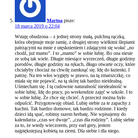
Martoa
pisze:
18 marca 2019 o 22:04
Wstaję obudzona – z jednej strony małą, pulchną rączką,
która obejmuje moje ramię, z drugiej strony wielkimi ślepiami
patrzącymi na mnie z utęsknieniem i zdającymi się wołać „no
chodź, już mamo”. I to „mamo” w sobie lubię. Bo ona niesie
ze sobą tak wiele. Długie miesiące wyrzeczeń, długie godziny
porodów, długie godziny na rękach, długo otwarte oczy, które
chciałyby chociaż na chwilę zamknąć się. Idę do łazienki. I
patrzę. Na ten włos wygięty w prawo, na tą zmarszczkę, co
miała się nie pojawić, na tą skórę tak bardzo nieidealną.
Uśmiecham się. I tą cudownie naturalność nieidealność w
sobie lubię. Idę do pracy, po weekendzie zajęć w szkole. I to
w sobie lubię. Że chce się chcieć. A przecież można było
odpuścić. Przygotowuję obiad. Lubię siebie za te zapachy z
kuchni. Tak bardzo domowe, tak bardzo rodzinne. I kiedy
dzieci idą spać, robimy razem herbatę. Nie wpisujemy do
kalendarza „czas we dwoje”, „czas dla rodziny”. Lubię siebie
za to, że wtedy wieczorem, przy earl grey, jestem
najpiękniejszą kobietą na ziemi. Dla siebie i dla niego.