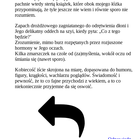
pachnie wtedy stertą książek, które obok mojego łóżka
przypominają, że tyle jeszcze nie wiem i równie sporo nie
rozumiem.
Zapach drożdżowego zagniatanego do odrętwienia dłoni i
Jego delikatny oddech na szyi, kiedy pyta: „Co z tego
będzie?’
Zrozumienie, mimo burz rozpętanych przez rozjuszone
hormony w Jego oczach.
Kilka zmarszczek na czole od (za)myślenia, wokół oczu od
śmiania się (nawet sporo).
Kobiecość iście skrojona na miarę, dopasowana do humoru,
figury, krągłości, wachlarzu poglądów. Świadomość i
pewność, że to co fajne przychodzi z wiekiem, a to co
niekoniecznie przyjemne da się oswoić.