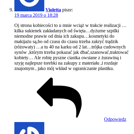
Violetta
pisze:
19 marca 2019 o 18:28
Oj strona kobiecości to u mnie wciąż w trakcie realizacji …
kilka sukienek zakładanych od święta…dyżurne szpilki
niemodne prawie od dnia ich zakupu…kosmetyki do
makijażu są,bo od czasu do czasu trzeba zakryć trądzik
(różowaty) …a tu 40 na karku od 2 lat…trójka cudownych
synów ,którym trzeba pokazać jak dbać,szanować,traktować
kobiety… Ale robię pyszne ciastka owsiane z żurawiną i
szyję najlepsze torebki na zakupy z materiału ,i rozdaje
znajomym , jako mój wkład w ograniczanie plastiku.
Odpowiedz