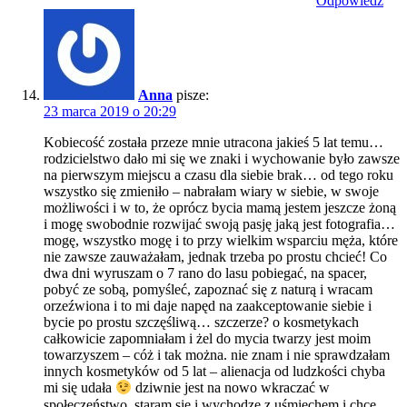
Odpowiedz
Anna
pisze:
23 marca 2019 o 20:29
Kobiecość została przeze mnie utracona jakieś 5 lat temu…
rodzicielstwo dało mi się we znaki i wychowanie było zawsze
na pierwszym miejscu a czasu dla siebie brak… od tego roku
wszystko się zmieniło – nabrałam wiary w siebie, w swoje
możliwości i w to, że oprócz bycia mamą jestem jeszcze żoną
i mogę swobodnie rozwijać swoją pasję jaką jest fotografia…
mogę, wszystko mogę i to przy wielkim wsparciu męża, które
nie zawsze zauważałam, jednak trzeba po prostu chcieć! Co
dwa dni wyruszam o 7 rano do lasu pobiegać, na spacer,
pobyć ze sobą, pomyśleć, zapoznać się z naturą i wracam
orzeźwiona i to mi daje napęd na zaakceptowanie siebie i
bycie po prostu szczęśliwą… szczerze? o kosmetykach
całkowicie zapomniałam i żel do mycia twarzy jest moim
towarzyszem – cóż i tak można. nie znam i nie sprawdzałam
innych kosmetyków od 5 lat – alienacja od ludzkości chyba
mi się udała
dziwnie jest na nowo wkraczać w
społeczeństwo, staram się i wychodzę z uśmiechem i chcę