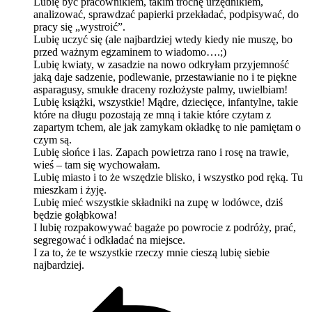
Lubię być pracownikiem, takim trochę urzędnikiem,
analizować, sprawdzać papierki przekładać, podpisywać, do
pracy się „wystroić”.
Lubię uczyć się (ale najbardziej wtedy kiedy nie muszę, bo
przed ważnym egzaminem to wiadomo….;)
Lubię kwiaty, w zasadzie na nowo odkryłam przyjemność
jaką daje sadzenie, podlewanie, przestawianie no i te piękne
asparagusy, smukłe draceny rozłożyste palmy, uwielbiam!
Lubię książki, wszystkie! Mądre, dziecięce, infantylne, takie
które na długu pozostają ze mną i takie które czytam z
zapartym tchem, ale jak zamykam okładkę to nie pamiętam o
czym są.
Lubię słońce i las. Zapach powietrza rano i rosę na trawie,
wieś – tam się wychowałam.
Lubię miasto i to że wszędzie blisko, i wszystko pod ręką. Tu
mieszkam i żyję.
Lubię mieć wszystkie składniki na zupę w lodówce, dziś
będzie gołąbkowa!
I lubię rozpakowywać bagaże po powrocie z podróży, prać,
segregować i odkładać na miejsce.
I za to, że te wszystkie rzeczy mnie cieszą lubię siebie
najbardziej.