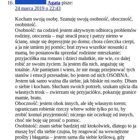
Agata
pisze:
24 marca 2019 o 22:43
Kocham swoją osobę. Szanuję swoją osobność, oboczność,
osobistość.
Osobność: na codzień jestem aktywnym odbiorcą problemów
rodziny, otoczenia – mąż stracił pracę i patrzy niemo w
ścianę, snuje się depresyjnie po domu; chora córeczka cierpi,
a ja nie umiem jej pomóc; brat zrywa wszelkie stosunki z
mamą, bo postanowiła sprzedać rodzinne mieszkanie;
przyjaciółka ma romans i dzieci malutkie, nie wie, co dalej
robić ze swoim życiem. Ja jestem dla nich, angażuję się
totalnie. Ale pamiętam i wiem, że nie mogę przejmować tych
stanów i emocji przesadnie, bo jestem od nich OSOBNA.
Jestem tak samo ważna dla siebie, jak bliskie mi osoby. Dbam
o siebie i kocham. Słucham swoich potrzeb, szukam ujścia dla
własnych trosk – zwierzam się przyjaciółce, pokazuję granice
mamie, bratu.
Oboczność: jestem obok innych, ale idę własnym torem;
ograniczam robienie rzeczy wbrew sobie tylko po to, by
zrobić komuś przyjemność; niczego nie oczekuję od innych,
choć nie boję się prosić o pomoc.
Osobistość: znam siebie bardziej niż ktokolwiek, dlatego to ja
muszę być dla siebie czujna, by reagować na wewnętrzne
prośby i błagania – jestem sama dla siebie królową, gdy