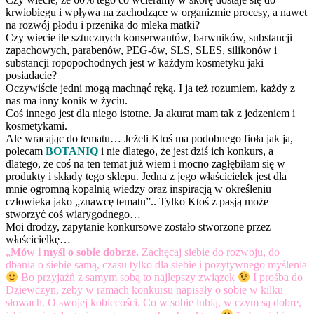
krwiobiegu i wpływa na zachodzące w organizmie procesy, a nawet
na rozwój płodu i przenika do mleka matki?
Czy wiecie ile sztucznych konserwantów, barwników, substancji
zapachowych, parabenów, PEG-ów, SLS, SLES, silikonów i
substancji ropopochodnych jest w każdym kosmetyku jaki
posiadacie?
Oczywiście jedni mogą machnąć ręką. I ja też rozumiem, każdy z
nas ma inny konik w życiu.
Coś innego jest dla niego istotne. Ja akurat mam tak z jedzeniem i
kosmetykami.
Ale wracając do tematu… Jeżeli Ktoś ma podobnego fioła jak ja,
polecam
BOTANIQ
i nie dlatego, że jest dziś ich konkurs, a
dlatego, że coś na ten temat już wiem i mocno zagłębiłam się w
produkty i składy tego sklepu. Jedna z jego właścicielek jest dla
mnie ogromną kopalnią wiedzy oraz inspiracją w określeniu
człowieka jako „znawcę tematu”.. Tylko Ktoś z pasją może
stworzyć coś wiarygodnego…
Moi drodzy, zapytanie konkursowe zostało stworzone przez
właścicielkę…
„
Mów i myśl o sobie dobrze.
Zachęcaj siebie do rozwoju, do
dbania o siebie samą, czasu tylko dla siebie i pozytywnego myślenia
Bo przyjaźń z samym sobą to najlepszy związek
I prośba do
Dziewczyn, żeby w ramach konkursu napisały o sobie w kilku
słowach. O swojej kobiecości. Co w sobie lubią, w czym są dobre,