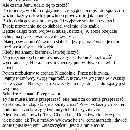
Ale czemu Jemu udało się to zrobić?
Bo mój mąż w kłótni nigdy nie chce wygrać, a dojść do zgody. (to
ważne! każdy człowiek powinien powtrzać to jak mantrę)
Bo ktoś chcący w kłótni wygrać i wyjść ze swoim na wierzch,
Twoje przyznanie się do słabości weźmie jako szablę.
Będzie dzięki temu wojował dłużej, bardziej. A Tobie odejdzie
ochota na przyznawanie się do „winy”.
Dlatego świadomość swoich słabości jest piękna. Ona daje nam
możliwość aby z nich wyjść.
Kiedy już znamy kierunek, łatwiej ruszyć.
Mój mąż nauczył mnie również, aby dać Komuś możliwość
wycofania się. Nieraz mówimy rzeczy pod wpływem chwili i
emocji.
Potem próbujemy to cofnąć. Nieudolnie. Przez półsłówka.
Dajmy rozmówcy swoją mądrość. Nie zawsze wygrana w dyskusji
jest wygraną. Najczęściej i zawsze tylko chęć dojścia do zgody jest
wygraną.
Schodzę z tematu. Przepraszam.
Ty nie musisz mnie przepraszać. Nie masz za co mnie przepraszać.
Za słabość ludzką, którą ma każdy z nas? Przecież każdy z nas ma
podobne uczucia względem innych ludzi czy zdarzeń.
Ale o tym nie mówią. To ja Ci dziękuję. Bo człowiek, który pisze
tak pięknie jak Ty, a mógłby wylewać hejt w komentarzach i dawać
sobie upust swojemu „nieszczęściu” jest dla mnie moim