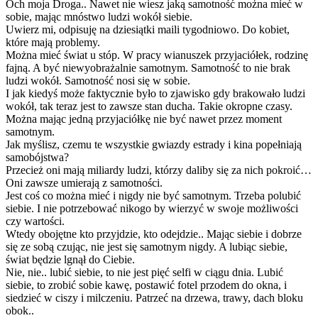
Och moja Droga.. Nawet nie wiesz jaką samotność można mieć w
sobie, mając mnóstwo ludzi wokół siebie.
Uwierz mi, odpisuję na dziesiątki maili tygodniowo. Do kobiet,
które mają problemy.
Można mieć świat u stóp. W pracy wianuszek przyjaciółek, rodzinę
fajną. A być niewyobrażalnie samotnym. Samotność to nie brak
ludzi wokół. Samotność nosi się w sobie.
I jak kiedyś może faktycznie było to zjawisko gdy brakowało ludzi
wokół, tak teraz jest to zawsze stan ducha. Takie okropne czasy.
Można mając jedną przyjaciółkę nie być nawet przez moment
samotnym.
Jak myślisz, czemu te wszystkie gwiazdy estrady i kina popełniają
samobójstwa?
Przecież oni mają miliardy ludzi, którzy daliby się za nich pokroić…
Oni zawsze umierają z samotności.
Jest coś co można mieć i nigdy nie być samotnym. Trzeba polubić
siebie. I nie potrzebować nikogo by wierzyć w swoje możliwości
czy wartości.
Wtedy obojętne kto przyjdzie, kto odejdzie.. Mając siebie i dobrze
się ze sobą czując, nie jest się samotnym nigdy. A lubiąc siebie,
świat będzie lgnął do Ciebie.
Nie, nie.. lubić siebie, to nie jest pięć selfi w ciągu dnia. Lubić
siebie, to zrobić sobie kawę, postawić fotel przodem do okna, i
siedzieć w ciszy i milczeniu. Patrzeć na drzewa, trawy, dach bloku
obok..