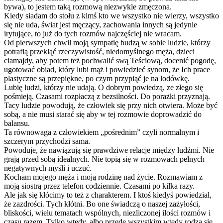
bywa), to jestem taką rozmową niezwykle zmęczona.
Kiedy siadam do stołu z kimś kto we wszystko nie wierzy, wszystko
się nie uda, świat jest męczący, zachowania innych są jedynie
irytujące, to już do tych rozmów najczęściej nie wracam.
Od pierwszych chwil moją sympatię budzą w sobie ludzie, którzy
potrafią przekląć rzeczywistość, niedomyślnego męża, dzieci
ciamajdy, aby potem też pochwalić swą Teściową, docenić pogodę,
ugotować obiad, który lubi mąż i powiedzieć synom, że Ich prace
plastyczne są przepiękne, po czym przypiąć je na lodówkę.
Lubię ludzi, którzy nie udają. O dobrym powiedzą, ze złego się
pośmieją. Czasami rozpłaczą z bezsilności. Do porażki przyznają.
Tacy ludzie powodują, że człowiek się przy nich otwiera. Może być
sobą, a nie musi starać się aby w tej rozmowie doprowadzić do
balansu.
Ta równowaga z człowiekiem „pośrednim” czyli normalnym i
szczerym przychodzi sama.
Powoduje, że nawiązują się prawdziwe relacje między ludźmi. Nie
grają przed sobą idealnych. Nie topią się w rozmowach pełnych
negatywnych myśli i uczuć.
Kocham mojego męża i moją rodzinę nad życie. Rozmawiam z
moją siostrą przez telefon codziennie. Czasami po kilka razy.
Ale jak się kłócimy to też z charakterem. I ktoś kiedyś powiedział,
że zazdrości. Tych kłótni. Bo one świadczą o naszej zażyłości,
bliskości, wielu tematach wspólnych, niezliczonej ilości rozmów i
czasu razem. Tylko wtedy, albo przede wszystkim wtedy rodzą się