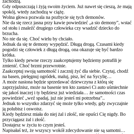
zachodzą.
Gdy odpuszczają i żyją swoim życiem. Już nawet się cieszą, że mają
spokój, wtedy zachodzą w ciążę.
Wolna głowa pozwala na pozbycie się tych demonów.
Nie da się rzecz jasna przy kawie powiedzieć „a sio demony”, wstać
od stołu i znaleźć drugiego człowieka czy wsadzić dziecko do
brzucha.
No nie da się. Choć wielu by chciało.
Jednak da się te demony wypędzić. Długą drogą. Czasami kiedy
pogodzi się człowiek z długą drogą, ona okazuje się być bardzo
krótka.
Tylko kiedy pewne rzeczy zaakceptujemy będziemy potrafili je
zmienić. Choć brzmi przewrotnie.
Zaakceptuj swoją samotność i zacznij żyć dla siebie. Czytaj, chodź
na basen, pielęgnuj ogródek, maluj, pisz, leć na Sycylię…
A może nasiona będzie sprzedawać dziewczyna z którą się
zaprzyjaźnisz, może na basenie ten kto zastawi Ci auto uśmiechnie
się jakoś inaczej i ty będziesz już wiedziała… że samotności czas
powiedzieć „weź spadaj, już nie jesteś mi potrzebna”..
Jednak to wszystko zdarzyć się może tylko wtedy, gdy zwyczajnie
ją polubisz i oswoisz.
Kiedy będziesz miała do niej żal i złość, nie opuści Cię nigdy. Bo
przyciągasz żal i złość.
Dostajesz w życiu to czym jesteś.
Napisałaś też, że wszyscy wokół zdecydowanie nie są samotni…