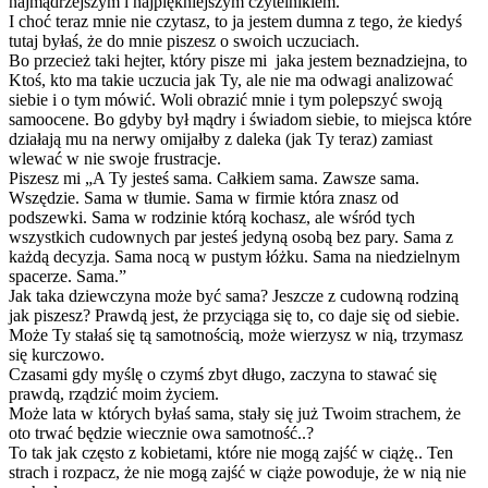
najmądrzejszym i najpiękniejszym czytelnikiem.
I choć teraz mnie nie czytasz, to ja jestem dumna z tego, że kiedyś
tutaj byłaś, że do mnie piszesz o swoich uczuciach.
Bo przecież taki hejter, który pisze mi jaka jestem beznadziejna, to
Ktoś, kto ma takie uczucia jak Ty, ale nie ma odwagi analizować
siebie i o tym mówić. Woli obrazić mnie i tym polepszyć swoją
samoocene. Bo gdyby był mądry i świadom siebie, to miejsca które
działają mu na nerwy omijałby z daleka (jak Ty teraz) zamiast
wlewać w nie swoje frustracje.
Piszesz mi „A Ty jesteś sama. Całkiem sama. Zawsze sama.
Wszędzie. Sama w tłumie. Sama w firmie która znasz od
podszewki. Sama w rodzinie którą kochasz, ale wśród tych
wszystkich cudownych par jesteś jedyną osobą bez pary. Sama z
każdą decyzja. Sama nocą w pustym łóżku. Sama na niedzielnym
spacerze. Sama.”
Jak taka dziewczyna może być sama? Jeszcze z cudowną rodziną
jak piszesz? Prawdą jest, że przyciąga się to, co daje się od siebie.
Może Ty stałaś się tą samotnością, może wierzysz w nią, trzymasz
się kurczowo.
Czasami gdy myślę o czymś zbyt długo, zaczyna to stawać się
prawdą, rządzić moim życiem.
Może lata w których byłaś sama, stały się już Twoim strachem, że
oto trwać będzie wiecznie owa samotność..?
To tak jak często z kobietami, które nie mogą zajść w ciążę.. Ten
strach i rozpacz, że nie mogą zajść w ciąże powoduje, że w nią nie