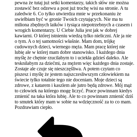
pewna że tutaj już setki komentarzy, takich słów nie można
zostawić bez odzewu a post już trochę wisi na stronie. A tu
zaledwie 6. Co tylko utwierdza mnie w przekonaniu że
uwielbiam być w gronie Twoich czytających. Nie ma tu
miliona zbędnych laików i tysiąca niepotrzebnych a czasem i
wrogich komentarzy. U Ciebie Julia jest jak w dobrej
kawiarni. O której istnieniu wiedzą tylko nieliczni. Ale ja nie
o tym. A o tej samotności właśnie. Mam dom, trójkę
cudownych dzieci, wiernego męża. Mam pracę której nie
lubię ale w której mam dobre stanowisko. I każdego dnia
myślę że chętnie rzucilabym to i uciekła gdzieś daleko. Ale
tesknilabym za dziećmi, za mężem więc każdego dnia zostaje.
Zostaje ale czuje się nieszczęśliwa. A potem czytam co
piszesz i myślę że jestem najszczesliwszym człowiekiem na
świecie tylko totalnie tego nie doceniam. Moje dzieci są
zdrowe, z katarem i kaszlem ale jutro będą zdrowe. Mój mąż
to człowiek na którego mogę liczyć. Prace powinnam kiedys
zmienić na taka która lubię. Ale to co powinnam zmienić dziś
to smutek który mam w sobie na wdzięczność za to co mam.
Pozdrawiam ciepło.