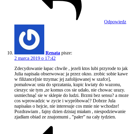
Odpowiedz
Renata
pisze:
2 marca 2019 o 17:42
Zdecydowanie łapac chwile , jezeli ktos lubi przyrode to jak
Julia napisała obserwowac ja przez okno. zrobic sobie kawe
w filiżance[nie trzymac jej zafolijowanej w szafce],
pomalowac usta do sprzatania, kupic kwiaty do wazonu,
cieszyc sie tym ,ze komus cos sie udało, nie chowac urazy.
usmiechnąć sie w sklepie do ludzi. Brzmi bez sensu? a moze
cos wprowadzic w zycie i wypróbować? Dobrze Jula
napisałas o hejcie, nie interesuje cos mnie nie wchodze!
Pozdrawiam , fajny dzien dzisiaj miałam , niespodziewanie
zjadłam obiad ze znajomumi , ”pałer” na cały tydzien.