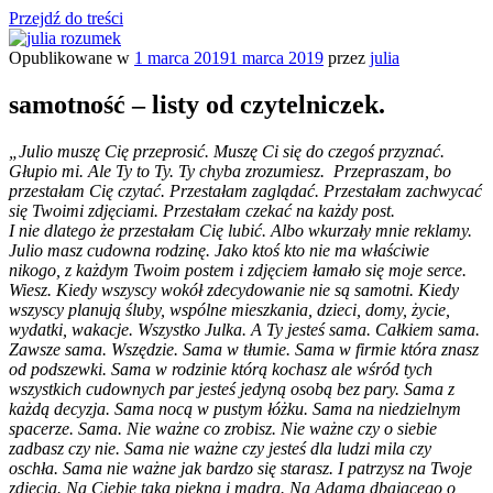
Przejdź do treści
Opublikowane w
1 marca 2019
1 marca 2019
przez
julia
julia rozumek
o życiu i szukaniu w nim szczęścia
samotność – listy od czytelniczek.
„Julio muszę Cię przeprosić. Muszę Ci się do czegoś przyznać.
Głupio mi. Ale Ty to Ty. Ty chyba zrozumiesz.
Przepraszam, bo
przestałam Cię czytać. Przestałam zaglądać. Przestałam zachwycać
się Twoimi zdjęciami. Przestałam czekać na każdy post.
I nie dlatego że przestałam Cię lubić. Albo wkurzały mnie reklamy.
Julio masz cudowna rodzinę. Jako ktoś kto nie ma właściwie
nikogo, z każdym Twoim postem i zdjęciem łamało się moje serce.
Wiesz. Kiedy wszyscy wokół zdecydowanie nie są samotni. Kiedy
wszyscy planują śluby, wspólne mieszkania, dzieci, domy, życie,
wydatki, wakacje. Wszystko Julka. A Ty jesteś sama. Całkiem sama.
Zawsze sama. Wszędzie. Sama w tłumie. Sama w firmie która znasz
od podszewki. Sama w rodzinie którą kochasz ale wśród tych
wszystkich cudownych par jesteś jedyną osobą bez pary. Sama z
każdą decyzja. Sama nocą w pustym łóżku. Sama na niedzielnym
spacerze. Sama. Nie ważne co zrobisz. Nie ważne czy o siebie
zadbasz czy nie. Sama nie ważne czy jesteś dla ludzi mila czy
oschła. Sama nie ważne jak bardzo się starasz. I patrzysz na Twoje
zdjęcia.
Na Ciebie taka piękna i mądrą. Na Adama dbającego o