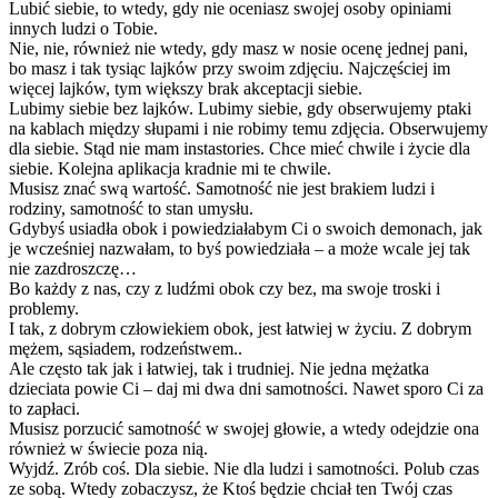
Lubić siebie, to wtedy, gdy nie oceniasz swojej osoby opiniami
innych ludzi o Tobie.
Nie, nie, również nie wtedy, gdy masz w nosie ocenę jednej pani,
bo masz i tak tysiąc lajków przy swoim zdjęciu. Najczęściej im
więcej lajków, tym większy brak akceptacji siebie.
Lubimy siebie bez lajków. Lubimy siebie, gdy obserwujemy ptaki
na kablach między słupami i nie robimy temu zdjęcia. Obserwujemy
dla siebie. Stąd nie mam instastories. Chce mieć chwile i życie dla
siebie. Kolejna aplikacja kradnie mi te chwile.
Musisz znać swą wartość. Samotność nie jest brakiem ludzi i
rodziny, samotność to stan umysłu.
Gdybyś usiadła obok i powiedziałabym Ci o swoich demonach, jak
je wcześniej nazwałam, to byś powiedziała – a może wcale jej tak
nie zazdroszczę…
Bo każdy z nas, czy z ludźmi obok czy bez, ma swoje troski i
problemy.
I tak, z dobrym człowiekiem obok, jest łatwiej w życiu. Z dobrym
mężem, sąsiadem, rodzeństwem..
Ale często tak jak i łatwiej, tak i trudniej. Nie jedna mężatka
dzieciata powie Ci – daj mi dwa dni samotności. Nawet sporo Ci za
to zapłaci.
Musisz porzucić samotność w swojej głowie, a wtedy odejdzie ona
również w świecie poza nią.
Wyjdź. Zrób coś. Dla siebie. Nie dla ludzi i samotności. Polub czas
ze sobą. Wtedy zobaczysz, że Ktoś będzie chciał ten Twój czas