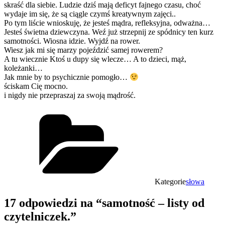
skraść dla siebie. Ludzie dziś mają deficyt fajnego czasu, choć
wydaje im się, że są ciągle czymś kreatywnym zajęci..
Po tym liście wnioskuję, że jesteś mądra, refleksyjna, odważna…
Jesteś świetna dziewczyna. Weź już strzepnij ze spódnicy ten kurz
samotności. Wiosna idzie. Wyjdź na rower.
Wiesz jak mi się marzy pojeździć samej rowerem?
A tu wiecznie Ktoś u dupy się wlecze… A to dzieci, mąż,
koleżanki…
Jak mnie by to psychicznie pomogło…
ściskam Cię mocno.
i nigdy nie przepraszaj za swoją mądrość.
Kategorie
słowa
17 odpowiedzi na “samotność – listy od
czytelniczek.”