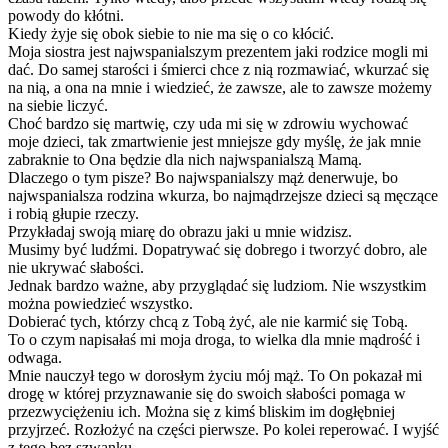
powody do kłótni.
Kiedy żyje się obok siebie to nie ma się o co kłócić.
Moja siostra jest najwspanialszym prezentem jaki rodzice mogli mi
dać. Do samej starości i śmierci chce z nią rozmawiać, wkurzać się
na nią, a ona na mnie i wiedzieć, że zawsze, ale to zawsze możemy
na siebie liczyć.
Choć bardzo się martwię, czy uda mi się w zdrowiu wychować
moje dzieci, tak zmartwienie jest mniejsze gdy myślę, że jak mnie
zabraknie to Ona będzie dla nich najwspanialszą Mamą.
Dlaczego o tym pisze? Bo najwspanialszy mąż denerwuje, bo
najwspanialsza rodzina wkurza, bo najmądrzejsze dzieci są męczące
i robią głupie rzeczy.
Przykładaj swoją miarę do obrazu jaki u mnie widzisz.
Musimy być ludźmi. Dopatrywać się dobrego i tworzyć dobro, ale
nie ukrywać słabości.
Jednak bardzo ważne, aby przyglądać się ludziom. Nie wszystkim
można powiedzieć wszystko.
Dobierać tych, którzy chcą z Tobą żyć, ale nie karmić się Tobą.
To o czym napisałaś mi moja droga, to wielka dla mnie mądrość i
odwaga.
Mnie nauczył tego w dorosłym życiu mój mąż. To On pokazał mi
drogę w której przyznawanie się do swoich słabości pomaga w
przezwyciężeniu ich. Można się z kimś bliskim im dogłębniej
przyjrzeć. Rozłożyć na części pierwsze. Po kolei reperować. I wyjść
z tego bez szwanku.