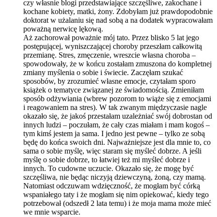
czy własnie blogi przedstawiające szczęśliwe, zakochane i
kochane kobiety, matki, żony. Zdobyłam już prawdopodobnie
doktorat w użalaniu się nad sobą a na dodatek wypracowałam
poważną nerwicę lękową.
Aż zachorował poważnie mój tato. Przez blisko 5 lat jego
postępującej, wyniszczającej choroby przeszłam całkowitą
przemianę. Stres, zmęczenie, wreszcie własna choroba –
spowodowały, że w końcu zostałam zmuszona do kompletnej
zmiany myślenia o sobie i świecie. Zaczęłam szukać
sposobów, by zrozumieć własne emocje, czytałam sporo
książek o tematyce związanej ze świadomością. Zmieniłam
sposób odżywiania (wbrew pozorom to wiąże się z emocjami
i reagowaniem na stres). W tak zwanym międzyczasie nagle
okazało się, że jakoś przestałam uzależniać swój dobrostan od
innych ludzi – poczułam, że cały czas miałam i mam kogoś –
tym kimś jestem ja sama. I jedno jest pewne – tylko ze sobą
będę do końca swoich dni. Najważniejsze jest dla mnie to, co
sama o sobie myślę, więc staram się myśleć dobrze. A jeśli
myślę o sobie dobrze, to łatwiej też mi myśleć dobrze i
innych. To cudowne uczucie. Okazało się, że mogę być
szczęśliwa, nie będąc niczyją dziewczyną, żoną, czy mamą.
Natomiast odczuwam wdzięczność, że mogłam być córką
wspaniałego taty i że mogłam się nim opiekować, kiedy tego
potrzebował (odszedł 2 lata temu) i że moja mama może mieć
we mnie wsparcie.