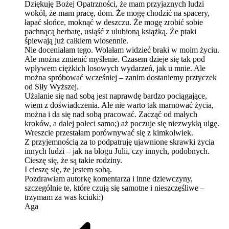
Dziękuję Bożej Opatrzności, że mam przyjaznych ludzi
wokół, że mam pracę, dom. Że mogę chodzić na spacery,
łapać słońce, moknąć w deszczu. Że mogę zrobić sobie
pachnącą herbatę, usiąść z ulubioną książką. Że ptaki
śpiewają już całkiem wiosennie.
Nie doceniałam tego. Wolałam widzieć braki w moim życiu.
Ale można zmienić myślenie. Czasem dzieje się tak pod
wpływem ciężkich losowych wydarzeń, jak u mnie. Ale
można spróbować wcześniej – zanim dostaniemy prztyczek
od Siły Wyższej.
Użalanie się nad sobą jest naprawdę bardzo pociągające,
wiem z doświadczenia. Ale nie warto tak marnować życia,
można i da się nad sobą pracować. Zacząć od małych
kroków, a dalej poleci samo;) aż poczuje się niezwykłą ulgę.
Wreszcie przestałam porównywać się z kimkolwiek.
Z przyjemnością za to podpatruję ujawnione skrawki życia
innych ludzi – jak na blogu Julii, czy innych, podobnych.
Cieszę się, że są takie rodziny.
I cieszę się, że jestem sobą.
Pozdrawiam autorkę komentarza i inne dziewczyny,
szczególnie te, które czują się samotne i nieszczęśliwe –
trzymam za was kciuki:)
Aga