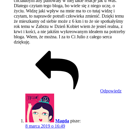
chciałabym aby panowały w niej takie relacje jak u Was.
Dlatego czytam tego bloga, bo wiele się z niego uczę, o
życiu. Widzę jaki wpływ na mnie ma to co tutaj widzę i
czytam, to naprawde potrafi człowieka zmienić. Dzięki temu
że mieszkamy od siebie może z 6 km i to że sie spotkałyśmy
rok temu w Zabrzu w Dzień Kobiet wiem że jesteś realna, z
krwi i kości, a nie jakiśm wykreowanym ideałem na potrzeby
bloga. Wiem, że można. I za to Ci Julio z całego serca
dziękuję.
Odpowiedz
Magda
pisze:
8 marca 2019 o 16:49