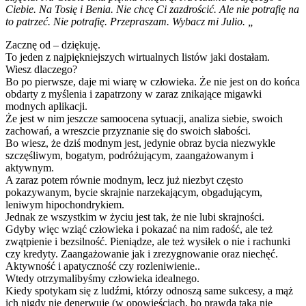
Ciebie. Na Tosię i Benia. Nie chcę Ci zazdrościć. Ale nie potrafię na
to patrzeć. Nie potrafię. Przepraszam. Wybacz mi Julio. „
Zacznę od – dziękuję.
To jeden z najpiękniejszych wirtualnych listów jaki dostałam.
Wiesz dlaczego?
Bo po pierwsze, daje mi wiarę w człowieka. Że nie jest on do końca
obdarty z myślenia i zapatrzony w zaraz znikające migawki
modnych aplikacji.
Że jest w nim jeszcze samoocena sytuacji, analiza siebie, swoich
zachowań, a wreszcie przyznanie się do swoich słabości.
Bo wiesz, że dziś modnym jest, jedynie obraz bycia niezwykle
szczęśliwym, bogatym, podróżującym, zaangażowanym i
aktywnym.
A zaraz potem równie modnym, lecz już niezbyt często
pokazywanym, bycie skrajnie narzekającym, obgadującym,
leniwym hipochondrykiem.
Jednak ze wszystkim w życiu jest tak, że nie lubi skrajności.
Gdyby więc wziąć człowieka i pokazać na nim radość, ale też
zwątpienie i bezsilność. Pieniądze, ale też wysiłek o nie i rachunki
czy kredyty. Zaangażowanie jak i zrezygnowanie oraz niechęć.
Aktywność i apatyczność czy rozleniwienie..
Wtedy otrzymalibyśmy człowieka idealnego.
Kiedy spotykam się z ludźmi, którzy odnoszą same sukcesy, a mąż
ich nigdy nie denerwuje (w opowieściach, bo prawda taka nie