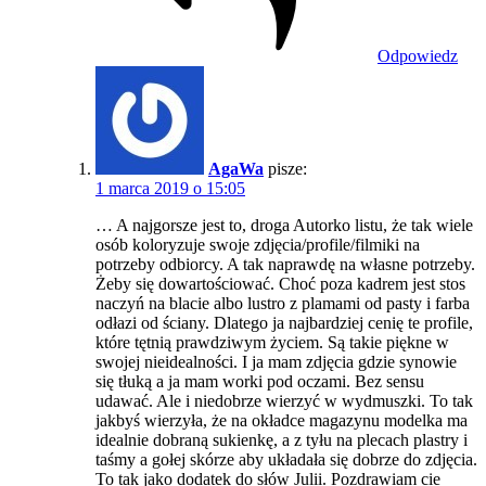
Odpowiedz
AgaWa
pisze:
1 marca 2019 o 15:05
… A najgorsze jest to, droga Autorko listu, że tak wiele
osób koloryzuje swoje zdjęcia/profile/filmiki na
potrzeby odbiorcy. A tak naprawdę na własne potrzeby.
Żeby się dowartościować. Choć poza kadrem jest stos
naczyń na blacie albo lustro z plamami od pasty i farba
odłazi od ściany. Dlatego ja najbardziej cenię te profile,
które tętnią prawdziwym życiem. Są takie piękne w
swojej nieidealności. I ja mam zdjęcia gdzie synowie
się tłuką a ja mam worki pod oczami. Bez sensu
udawać. Ale i niedobrze wierzyć w wydmuszki. To tak
jakbyś wierzyła, że na okładce magazynu modelka ma
idealnie dobraną sukienkę, a z tyłu na plecach plastry i
taśmy a gołej skórze aby układała się dobrze do zdjęcia.
To tak jako dodatek do słów Julii. Pozdrawiam cie