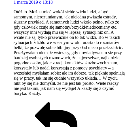
1 marca 2019 o 13:18
Otóż to. Można mieć wokół siebie wielu ludzi, a być
samotnym, nierozumianym, jak niejedna gwiazda estrady,
słuszny przykład. A samotnych ludzi wkoło pełno, tylko że
gdy człowiek czuje się samotny/brzydki/niedoceniany etc.,
wszyscy inni wydają mu się w lepszej sytuacji niż on. A
wcale nie są, tylko przeważnie on to tak widzi. Bo w takich
sytuacjach źdźbło we własnym w oku urasta do rozmiarów
belki, że pozwolę sobie biblijny przykład nieco przekształcić.
Przeżywałam niemałe wstrząsy, gdy dowiadywałam się przy
bardziej osobistych rozmowach, że najweselsze, najbardziej
pogodne osoby, jakie z racji kontaktów służbowych znam,
korzystały lub nadal korzystają z pomocy psychiatry – a
wcześniej myślałam sobie: ale im dobrze, tak pięknie spełniają
się w pracy, tak im się cudnie wszystko układa….W życiu
nikt by się nie domyślił, że nie jest tak prosto. Wiele rzeczy
nie jest takimi, jak nam się wydaje! A każdy się z czymś
boryka. Każdy.