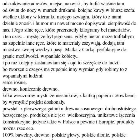
odszukiwanie adresów, miejsc, nazwisk, by trafić właśnie tam.
od świtu do nocy w murach drukarni. kolejne kawy w biurze szefa.
wielkie ukłony w kierunku mojego szwagra, który to z nami
dzielnie znosił. i humor mu nawet mocno dopisywał. cierpliwość do
nas. i Jego silne ręce, które przerzuciły kilogramy bel materiałów.
i ten czas… myślę, że był jego sens. gdyby nie on może trafiłabym
na zupełnie inne ręce, które te materiały zszywają. dodają tam
mnóstwo swojej wiedzy i pasji. Matka z Córką. perfakcyjne do
granic możliwości. wspaniałe kobiety..
i po raz kolejny zastanawiam się skąd to szczęście do ludzi..
bo tworzenie czegoś ma zupełnie inny wymiar, gdy robimy to z
wspaniałymi ludźmi.
serce rośnie.
drewno. koniecznie drewno.
kilka wieczorów myśli rzemieślników, z kartką papieru i ołówkiem,
by wymyślić projekt doskonały.
powstał. z pierwszego gatunku drewna sosnowego. drobnosłoistego.
bezsęcznego. produkcja nie jest wielkoseryjna. unikatowe łączenia
konstrukcyjne. jedyne takie w Polsce a pewnie i Europie. produkty
można rzec eco.
100% bawełny. drewno. polskie głowy, polskie dłonie, polskie