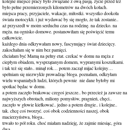
kolejne miejsce pracy było związane z ową pasją. życie przed też
było pełne przemierzonych kilometrów na dwóch kołach.
miejsca pracy, przyjaciele, wakacje, miłostki. wszystko dookoła
świata motocykli. i już wydawać by się mogło, że tak zostanie..
aż przyszedł w moim serduchu czas na rodzinę. na dziecko. na
męża. na ognisko domowe. postanowiłam się poświęcić temu
całkowicie.
każdego dnia odkrywałam nowy, fascynujący świat dziecięcy.
zakochałam się w nim bez pamięci.
chciałam być Mamą na pełny etat. czekać w domu na męża z
ciepłym obiadem, wysprzątanym domem, wypranymi koszulkami.
i tak też się stało.. minął rok… potem zaczął mijać kolejny…
spełniam się niezwykle prowadząc bloga. poznałam, odkryłam
wielu wspaniałych ludzi, których pewnie nie dane byłoby mi
spotkać będac w domu.
a potem zaczęło brakowac czegoś jeszcze.. bo przecież ja zawsze na
najwyższych obrotach, miliony pomysłów, pragnień, chęci..
zaczęło w głowie kiełkować.. jedno a potem drugie.. i kolejne..
tak. chcę coś tworzyć. coś obok codzienności naszej, obok
macierzyństwa, bloga..
trwało to pół roku. choć miałam nadzieję, że zajmie miesiąc, góra
dwa…