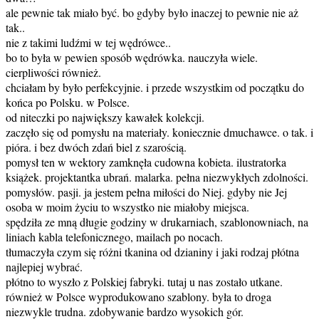
ale pewnie tak miało być. bo gdyby było inaczej to pewnie nie aż
tak..
nie z takimi ludźmi w tej wędrówce..
bo to była w pewien sposób wędrówka. nauczyła wiele.
cierpliwości również.
chciałam by było perfekcyjnie. i przede wszystkim od początku do
końca po Polsku. w Polsce.
od niteczki po największy kawałek kolekcji.
zaczęło się od pomysłu na materiały. koniecznie dmuchawce. o tak. i
pióra. i bez dwóch zdań biel z szarością.
pomysł ten w wektory zamknęła cudowna kobieta. ilustratorka
książek. projektantka ubrań. malarka. pełna niezwykłych zdolności.
pomysłów. pasji. ja jestem pełna miłości do Niej. gdyby nie Jej
osoba w moim życiu to wszystko nie miałoby miejsca.
spędziła ze mną długie godziny w drukarniach, szablonowniach, na
liniach kabla telefonicznego, mailach po nocach.
tłumaczyła czym się różni tkanina od dzianiny i jaki rodzaj płótna
najlepiej wybrać.
płótno to wyszło z Polskiej fabryki. tutaj u nas zostało utkane.
również w Polsce wyprodukowano szablony. była to droga
niezwykle trudna. zdobywanie bardzo wysokich gór.