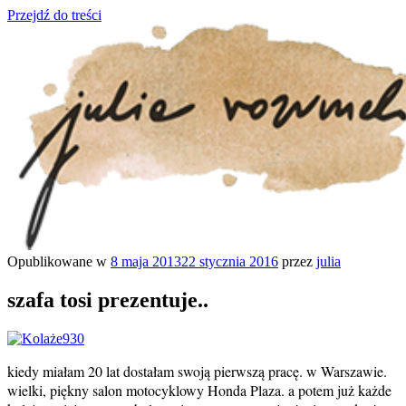
Przejdź do treści
Opublikowane w
8 maja 2013
22 stycznia 2016
przez
julia
julia rozumek
o życiu i szukaniu w nim szczęścia
szafa tosi prezentuje..
kiedy miałam 20 lat dostałam swoją pierwszą pracę. w Warszawie.
wielki, piękny salon motocyklowy Honda Plaza. a potem już każde