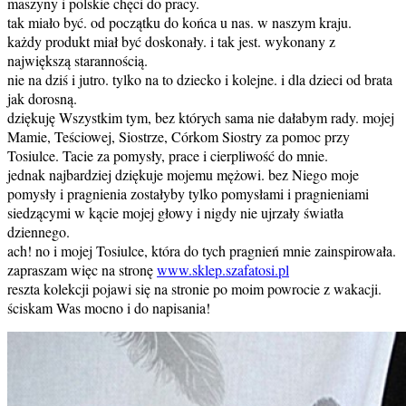
maszyny i polskie chęci do pracy.
tak miało być. od początku do końca u nas. w naszym kraju.
każdy produkt miał być doskonały. i tak jest. wykonany z
największą starannością.
nie na dziś i jutro. tylko na to dziecko i kolejne. i dla dzieci od brata
jak dorosną.
dziękuję Wszystkim tym, bez których sama nie dałabym rady. mojej
Mamie, Teściowej, Siostrze, Córkom Siostry za pomoc przy
Tosiulce. Tacie za pomysły, prace i cierpliwość do mnie.
jednak najbardziej dziękuje mojemu mężowi. bez Niego moje
pomysły i pragnienia zostałyby tylko pomysłami i pragnieniami
siedzącymi w kącie mojej głowy i nigdy nie ujrzały światła
dziennego.
ach! no i mojej Tosiulce, która do tych pragnień mnie zainspirowała.
zapraszam więc na stronę
www.sklep.szafatosi.pl
reszta kolekcji pojawi się na stronie po moim powrocie z wakacji.
ściskam Was mocno i do napisania!