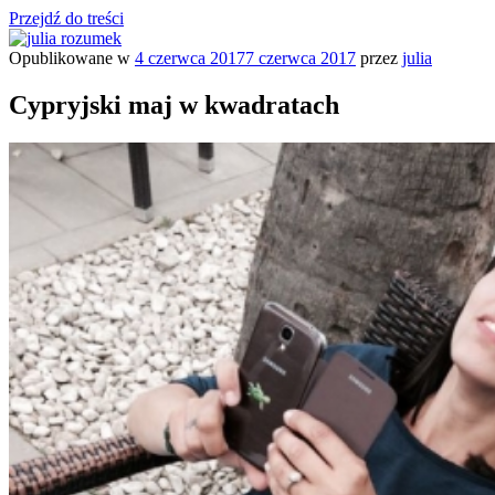
Przejdź do treści
Opublikowane w
4 czerwca 2017
7 czerwca 2017
przez
julia
julia rozumek
o życiu i szukaniu w nim szczęścia
Cypryjski maj w kwadratach