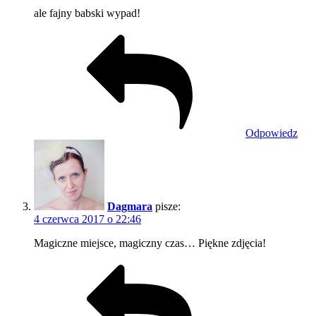
ale fajny babski wypad!
Odpowiedz
Dagmara
pisze:
4 czerwca 2017 o 22:46
Magiczne miejsce, magiczny czas… Piękne zdjęcia!