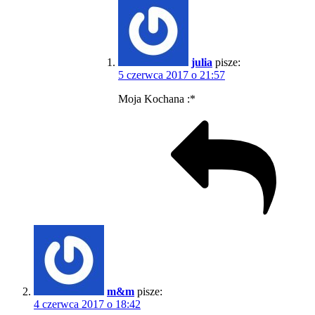
julia
pisze:
5 czerwca 2017 o 21:57
Moja Kochana :*
m&m
pisze:
4 czerwca 2017 o 18:42