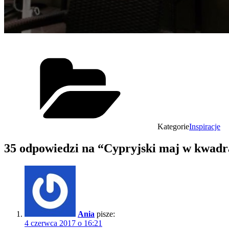
Kategorie
Inspiracje
35 odpowiedzi na “Cypryjski maj w kwadr
Ania
pisze:
4 czerwca 2017 o 16:21